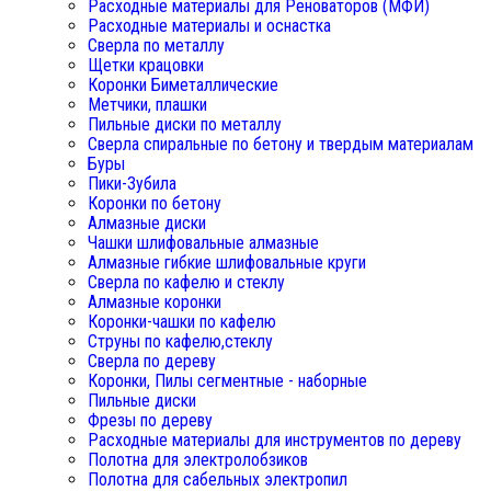
Расходные материалы для Реноваторов (МФИ)
Расходные материалы и оснастка
Сверла по металлу
Щетки крацовки
Коронки Биметаллические
Метчики, плашки
Пильные диски по металлу
Сверла спиральные по бетону и твердым материалам
Буры
Пики-Зубила
Коронки по бетону
Алмазные диски
Чашки шлифовальные алмазные
Алмазные гибкие шлифовальные круги
Сверла по кафелю и стеклу
Алмазные коронки
Коронки-чашки по кафелю
Струны по кафелю,стеклу
Сверла по дереву
Коронки, Пилы сегментные - наборные
Пильные диски
Фрезы по дереву
Расходные материалы для инструментов по дереву
Полотна для электролобзиков
Полотна для сабельных электропил