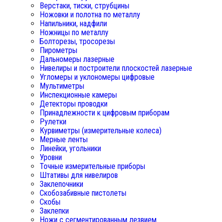
Верстаки, тиски, струбцины
Ножовки и полотна по металлу
Напильники, надфили
Ножницы по металлу
Болторезы, тросорезы
Пирометры
Дальномеры лазерные
Нивелиры и построители плоскостей лазерные
Угломеры и уклономеры цифровые
Мультиметры
Инспекционные камеры
Детекторы проводки
Принадлежности к цифровым приборам
Рулетки
Курвиметры (измерительные колеса)
Мерные ленты
Линейки, угольники
Уровни
Точные измерительные приборы
Штативы для нивелиров
Заклепочники
Скобозабивные пистолеты
Скобы
Заклепки
Ножи с сегментированным лезвием