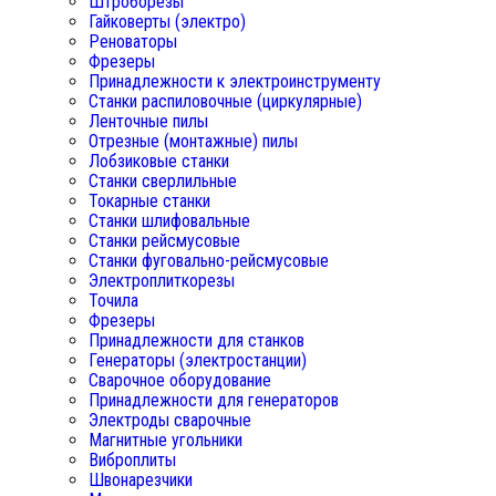
Штроборезы
Гайковерты (электро)
Реноваторы
Фрезеры
Принадлежности к электроинструменту
Станки распиловочные (циркулярные)
Ленточные пилы
Отрезные (монтажные) пилы
Лобзиковые станки
Станки сверлильные
Токарные станки
Станки шлифовальные
Станки рейсмусовые
Станки фуговально-рейсмусовые
Электроплиткорезы
Точила
Фрезеры
Принадлежности для станков
Генераторы (электростанции)
Сварочное оборудование
Принадлежности для генераторов
Электроды сварочные
Магнитные угольники
Виброплиты
Швонарезчики