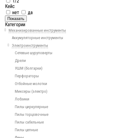
1/2
Кейс
нет
да
Показать
Категории
Механизированные инструменты
Аккумуляторные инструменты
Электроинструменты
Сетевые шуруповерты
Дрели
УШМ (болгарки)
Перфораторы
Отбойные молотки
Миксеры (электро)
Лобзики
Пилы циркулярные
Пилы торцовочные
Пилы сабельные
Пилы цепные
Фены