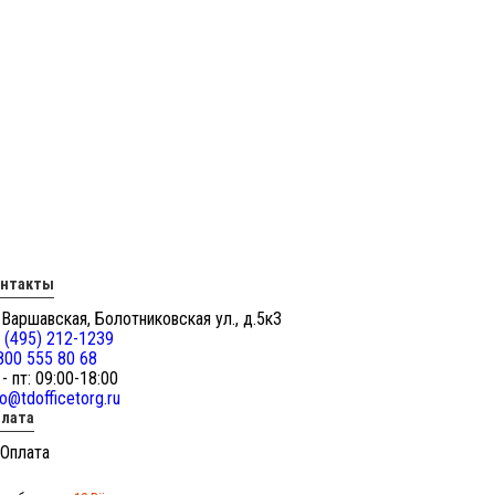
онтакты
 Варшавская, Болотниковская ул., д.5к3
 (495) 212-1239
800 555 80 68
 - пт: 09:00-18:00
fo@tdofficetorg.ru
лата