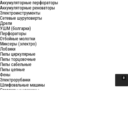
Аккумуляторные перфораторы
Аккумуляторные реноваторы
Электроинструменты
Сетевые шуруповерты
Дрели
УШМ (болгарки)
Перфораторы
Отбойные молотки
Миксеры (электро)
Лобзики
Пилы циркулярные
Пилы торцовочные
Пилы сабельные
Пилы цепные
Фены
0
Электрорубанки
Шлифовальные машины
Степлеры и ножницы
Краскопульты электрические
Граверы
Штроборезы
Гайковерты (электро)
Реноваторы
Фрезеры
Принадлежности к электроинструменту