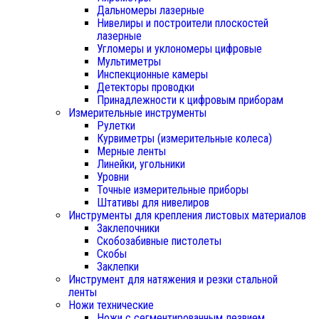
Дальномеры лазерные
Нивелиры и построители плоскостей
лазерные
Угломеры и уклономеры цифровые
Мультиметры
Инспекционные камеры
Детекторы проводки
Принадлежности к цифровым приборам
Измерительные инструменты
Рулетки
Курвиметры (измерительные колеса)
Мерные ленты
Линейки, угольники
Уровни
Точные измерительные приборы
Штативы для нивелиров
Инструменты для крепления листовых материалов
Заклепочники
Скобозабивные пистолеты
Скобы
Заклепки
Инструмент для натяжения и резки стальной
ленты
Ножи технические
Ножи с сегментированным лезвием