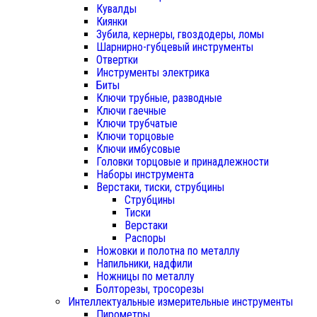
Кувалды
Киянки
Зубила, кернеры, гвоздодеры, ломы
Шарнирно-губцевый инструменты
Отвертки
Инструменты электрика
Биты
Ключи трубные, разводные
Ключи гаечные
Ключи трубчатые
Ключи торцовые
Ключи имбусовые
Головки торцовые и принадлежности
Наборы инструмента
Верстаки, тиски, струбцины
Струбцины
Тиски
Верстаки
Распоры
Ножовки и полотна по металлу
Напильники, надфили
Ножницы по металлу
Болторезы, тросорезы
Интеллектуальные измерительные инструменты
Пирометры