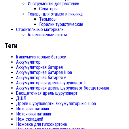
Инструменты для растений
Секаторы
Товары для отдыха и пикника
Термосы
Горелки туристические
Строительные материалы
Алюминиевые листы
Теги
li аккумуляторные батареи
Аккумулятор
Аккумуляторная батарея
Аккумуляторная батарея li ion
Аккумуляторная батарея v
Аккумуляторная дрель шуруповерт li
Аккумуляторная дрель шуруповерт бесщеточная
Бесщеточная дрель шуруповерт
ДШЛ
Дрели шуруповерты аккумуляторные li ion
Источник питания
Источники питания
Нож складной
Ножовка для гипсокартона