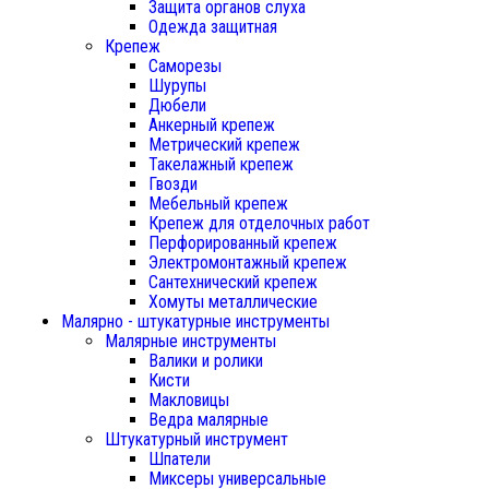
Защита органов слуха
Одежда защитная
Крепеж
Саморезы
Шурупы
Дюбели
Анкерный крепеж
Метрический крепеж
Такелажный крепеж
Гвозди
Мебельный крепеж
Крепеж для отделочных работ
Перфорированный крепеж
Электромонтажный крепеж
Сантехнический крепеж
Хомуты металлические
Малярно - штукатурные инструменты
Малярные инструменты
Валики и ролики
Кисти
Макловицы
Ведра малярные
Штукатурный инструмент
Шпатели
Миксеры универсальные