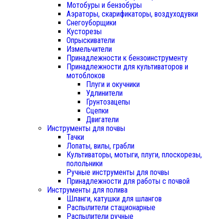
Мотобуры и бензобуры
Аэраторы, скарификаторы, воздуходувки
Снегоуборщики
Кусторезы
Опрыскиватели
Измельчители
Принадлежности к бензоинструменту
Принадлежности для культиваторов и
мотоблоков
Плуги и окучники
Удлинители
Грунтозацепы
Сцепки
Двигатели
Инструменты для почвы
Тачки
Лопаты, вилы, грабли
Культиваторы, мотыги, плуги, плоскорезы,
полольники
Ручные инструменты для почвы
Принадлежности для работы с почвой
Инструменты для полива
Шланги, катушки для шлангов
Распылители стационарные
Распылители ручные