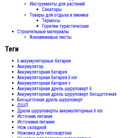
Инструменты для растений
Секаторы
Товары для отдыха и пикника
Термосы
Горелки туристические
Строительные материалы
Алюминиевые листы
Теги
li аккумуляторные батареи
Аккумулятор
Аккумуляторная батарея
Аккумуляторная батарея li ion
Аккумуляторная батарея v
Аккумуляторная дрель шуруповерт li
Аккумуляторная дрель шуруповерт бесщеточная
Бесщеточная дрель шуруповерт
ДШЛ
Дрели шуруповерты аккумуляторные li ion
Источник питания
Источники питания
Нож складной
Ножовка для гипсокартона