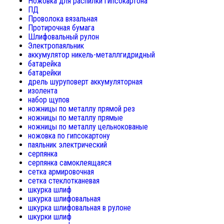
Ножовка для распилки гипсокартона
ПД
Проволока вязальная
Протирочная бумага
Шлифовальный рулон
Электропаяльник
аккумулятор никель-металлгидридный
батарейка
батарейки
дрель шуруповерт аккумуляторная
изолента
набор щупов
ножницы по металлу прямой рез
ножницы по металлу прямые
ножницы по металлу цельнокованые
ножовка по гипсокартону
паяльник электрический
серпянка
серпянка самоклеящаяся
сетка армировочная
сетка стеклотканевая
шкурка шлиф
шкурка шлифовальная
шкурка шлифовальная в рулоне
шкурки шлиф