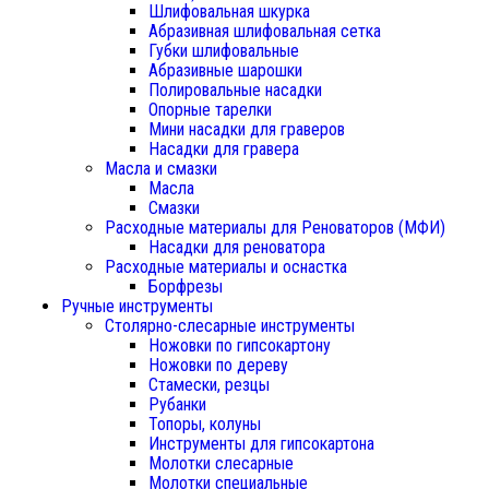
Шлифовальная шкурка
Абразивная шлифовальная сетка
Губки шлифовальные
Абразивные шарошки
Полировальные насадки
Опорные тарелки
Мини насадки для граверов
Насадки для гравера
Масла и смазки
Масла
Смазки
Расходные материалы для Реноваторов (МФИ)
Насадки для реноватора
Расходные материалы и оснастка
Борфрезы
Ручные инструменты
Столярно-слесарные инструменты
Ножовки по гипсокартону
Ножовки по дереву
Стамески, резцы
Рубанки
Топоры, колуны
Инструменты для гипсокартона
Молотки слесарные
Молотки специальные