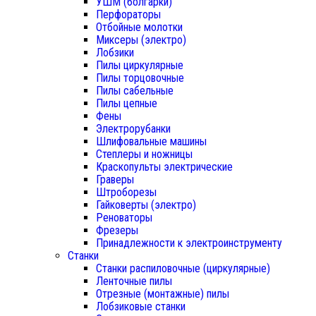
УШМ (болгарки)
Перфораторы
Отбойные молотки
Миксеры (электро)
Лобзики
Пилы циркулярные
Пилы торцовочные
Пилы сабельные
Пилы цепные
Фены
Электрорубанки
Шлифовальные машины
Степлеры и ножницы
Краскопульты электрические
Граверы
Штроборезы
Гайковерты (электро)
Реноваторы
Фрезеры
Принадлежности к электроинструменту
Станки
Станки распиловочные (циркулярные)
Ленточные пилы
Отрезные (монтажные) пилы
Лобзиковые станки