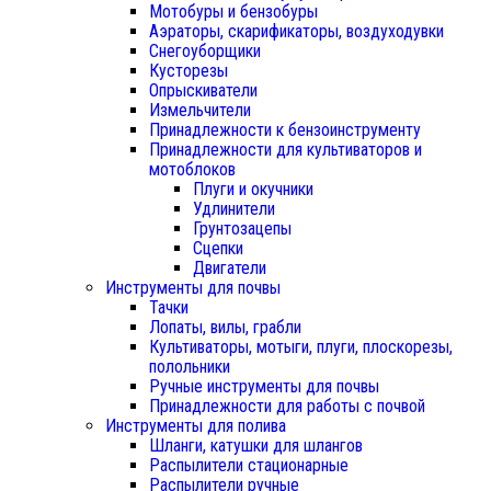
Мотобуры и бензобуры
Аэраторы, скарификаторы, воздуходувки
Снегоуборщики
Кусторезы
Опрыскиватели
Измельчители
Принадлежности к бензоинструменту
Принадлежности для культиваторов и
мотоблоков
Плуги и окучники
Удлинители
Грунтозацепы
Сцепки
Двигатели
Инструменты для почвы
Тачки
Лопаты, вилы, грабли
Культиваторы, мотыги, плуги, плоскорезы,
полольники
Ручные инструменты для почвы
Принадлежности для работы с почвой
Инструменты для полива
Шланги, катушки для шлангов
Распылители стационарные
Распылители ручные