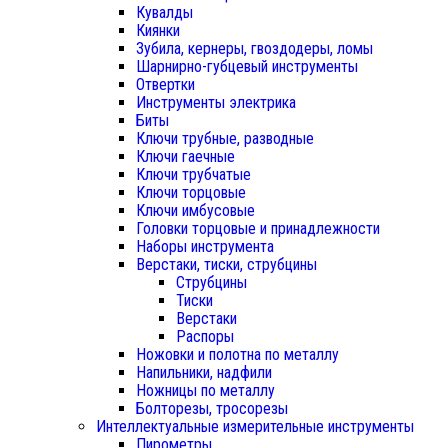
Кувалды
Киянки
Зубила, кернеры, гвоздодеры, ломы
Шарнирно-губцевый инструменты
Отвертки
Инструменты электрика
Биты
Ключи трубные, разводные
Ключи гаечные
Ключи трубчатые
Ключи торцовые
Ключи имбусовые
Головки торцовые и принадлежности
Наборы инструмента
Верстаки, тиски, струбцины
Струбцины
Тиски
Верстаки
Распоры
Ножовки и полотна по металлу
Напильники, надфили
Ножницы по металлу
Болторезы, тросорезы
Интеллектуальные измерительные инструменты
Пирометры