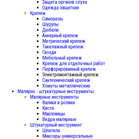
Защита органов слуха
Одежда защитная
Крепеж
Саморезы
Шурупы
Дюбели
Анкерный крепеж
Метрический крепеж
Такелажный крепеж
Гвозди
Мебельный крепеж
Крепеж для отделочных работ
Перфорированный крепеж
Электромонтажный крепеж
Сантехнический крепеж
Хомуты металлические
Малярно - штукатурные инструменты
Малярные инструменты
Валики и ролики
Кисти
Макловицы
Ведра малярные
Штукатурный инструмент
Шпатели
Миксеры универсальные