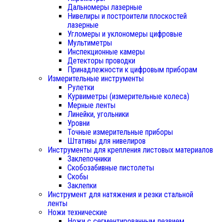
Дальномеры лазерные
Нивелиры и построители плоскостей
лазерные
Угломеры и уклономеры цифровые
Мультиметры
Инспекционные камеры
Детекторы проводки
Принадлежности к цифровым приборам
Измерительные инструменты
Рулетки
Курвиметры (измерительные колеса)
Мерные ленты
Линейки, угольники
Уровни
Точные измерительные приборы
Штативы для нивелиров
Инструменты для крепления листовых материалов
Заклепочники
Скобозабивные пистолеты
Скобы
Заклепки
Инструмент для натяжения и резки стальной
ленты
Ножи технические
Ножи с сегментированным лезвием