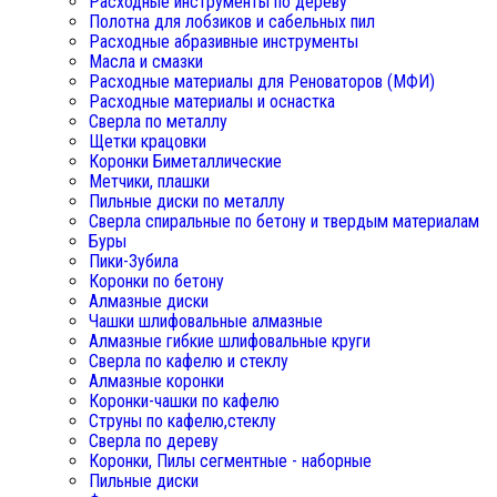
Расходные инструменты по дереву
Полотна для лобзиков и сабельных пил
Расходные абразивные инструменты
Масла и смазки
Расходные материалы для Реноваторов (МФИ)
Расходные материалы и оснастка
Сверла по металлу
Щетки крацовки
Коронки Биметаллические
Метчики, плашки
Пильные диски по металлу
Сверла спиральные по бетону и твердым материалам
Буры
Пики-Зубила
Коронки по бетону
Алмазные диски
Чашки шлифовальные алмазные
Алмазные гибкие шлифовальные круги
Сверла по кафелю и стеклу
Алмазные коронки
Коронки-чашки по кафелю
Струны по кафелю,стеклу
Сверла по дереву
Коронки, Пилы сегментные - наборные
Пильные диски