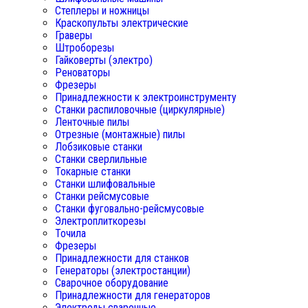
Степлеры и ножницы
Краскопульты электрические
Граверы
Штроборезы
Гайковерты (электро)
Реноваторы
Фрезеры
Принадлежности к электроинструменту
Станки распиловочные (циркулярные)
Ленточные пилы
Отрезные (монтажные) пилы
Лобзиковые станки
Станки сверлильные
Токарные станки
Станки шлифовальные
Станки рейсмусовые
Станки фуговально-рейсмусовые
Электроплиткорезы
Точила
Фрезеры
Принадлежности для станков
Генераторы (электростанции)
Сварочное оборудование
Принадлежности для генераторов
Электроды сварочные