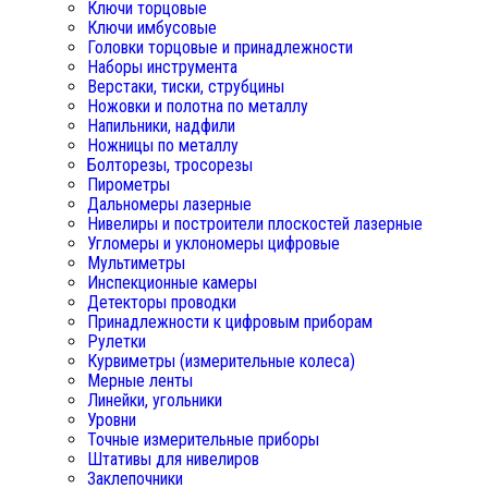
Ключи торцовые
Ключи имбусовые
Головки торцовые и принадлежности
Наборы инструмента
Верстаки, тиски, струбцины
Ножовки и полотна по металлу
Напильники, надфили
Ножницы по металлу
Болторезы, тросорезы
Пирометры
Дальномеры лазерные
Нивелиры и построители плоскостей лазерные
Угломеры и уклономеры цифровые
Мультиметры
Инспекционные камеры
Детекторы проводки
Принадлежности к цифровым приборам
Рулетки
Курвиметры (измерительные колеса)
Мерные ленты
Линейки, угольники
Уровни
Точные измерительные приборы
Штативы для нивелиров
Заклепочники