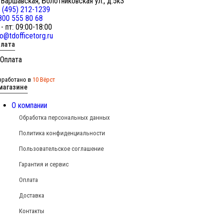
 Варшавская, Болотниковская ул., д.5к3
 (495) 212-1239
800 555 80 68
 - пт: 09:00-18:00
fo@tdofficetorg.ru
лата
зработано в
10 Вёрст
магазине
О компании
Обработка персональных данных
Политика конфиденциальности
Пользовательское соглашение
Гарантия и сервис
Оплата
Доставка
Контакты