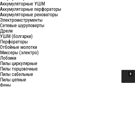
Аккумуляторные УШМ
Аккумуляторные перфораторы
Аккумуляторные реноваторы
Электроинструменты
Сетевые шуруповерты
Дрели
УШМ (болгарки)
Перфораторы
Отбойные молотки
Миксеры (электро)
Лобзики
Пилы циркулярные
Пилы торцовочные
Пилы сабельные
0
Пилы цепные
Фены
Электрорубанки
Шлифовальные машины
Степлеры и ножницы
Краскопульты электрические
Граверы
Штроборезы
Гайковерты (электро)
Реноваторы
Фрезеры