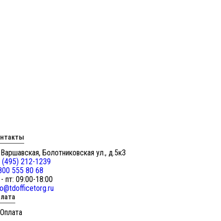
онтакты
 Варшавская, Болотниковская ул., д.5к3
 (495) 212-1239
800 555 80 68
 - пт: 09:00-18:00
fo@tdofficetorg.ru
лата