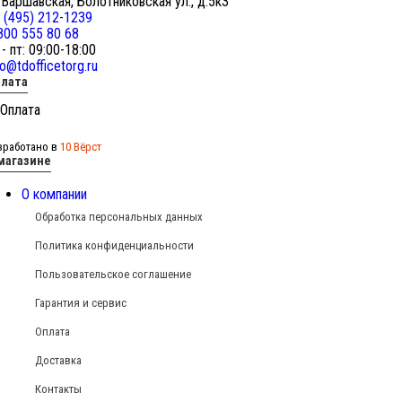
 Варшавская, Болотниковская ул., д.5к3
 (495) 212-1239
800 555 80 68
 - пт: 09:00-18:00
fo@tdofficetorg.ru
лата
зработано в
10 Вёрст
магазине
О компании
Обработка персональных данных
Политика конфиденциальности
Пользовательское соглашение
Гарантия и сервис
Оплата
Доставка
Контакты