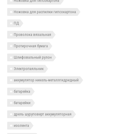
Ножовка для гипсокартона
Ножовка для распилки гипсокартона
ПД
Проволока вязальная
Протирочная бумага
Шлифовальный рулон
Электропаяльник
аккумулятор никель-металлгидридный
батарейка
батарейки
дрель шуруповерт аккумуляторная
изолента