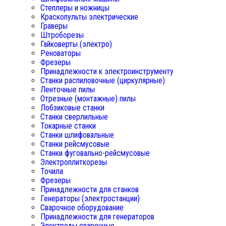
Степлеры и ножницы
Краскопульты электрические
Граверы
Штроборезы
Гайковерты (электро)
Реноваторы
Фрезеры
Принадлежности к электроинструменту
Станки распиловочные (циркулярные)
Ленточные пилы
Отрезные (монтажные) пилы
Лобзиковые станки
Станки сверлильные
Токарные станки
Станки шлифовальные
Станки рейсмусовые
Станки фуговально-рейсмусовые
Электроплиткорезы
Точила
Фрезеры
Принадлежности для станков
Генераторы (электростанции)
Сварочное оборудование
Принадлежности для генераторов
Электроды сварочные