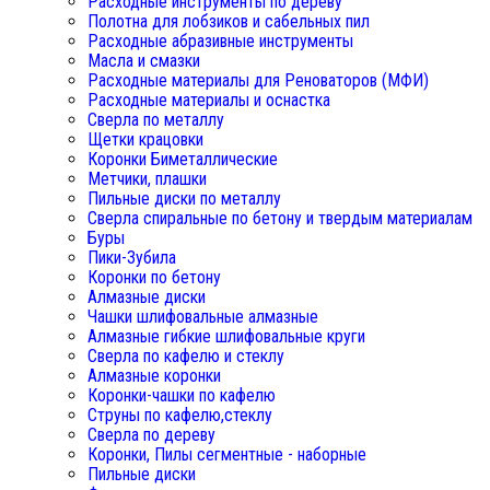
Расходные инструменты по дереву
Полотна для лобзиков и сабельных пил
Расходные абразивные инструменты
Масла и смазки
Расходные материалы для Реноваторов (МФИ)
Расходные материалы и оснастка
Сверла по металлу
Щетки крацовки
Коронки Биметаллические
Метчики, плашки
Пильные диски по металлу
Сверла спиральные по бетону и твердым материалам
Буры
Пики-Зубила
Коронки по бетону
Алмазные диски
Чашки шлифовальные алмазные
Алмазные гибкие шлифовальные круги
Сверла по кафелю и стеклу
Алмазные коронки
Коронки-чашки по кафелю
Струны по кафелю,стеклу
Сверла по дереву
Коронки, Пилы сегментные - наборные
Пильные диски