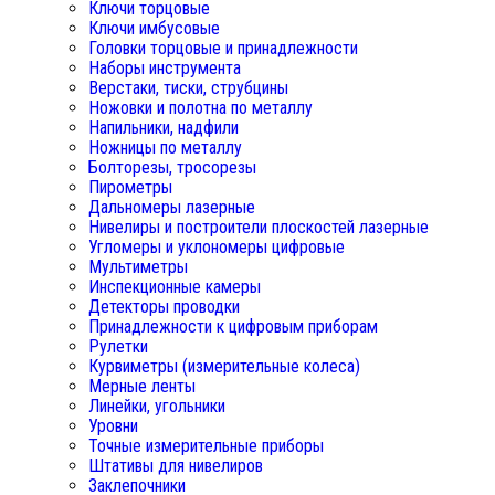
Ключи торцовые
Ключи имбусовые
Головки торцовые и принадлежности
Наборы инструмента
Верстаки, тиски, струбцины
Ножовки и полотна по металлу
Напильники, надфили
Ножницы по металлу
Болторезы, тросорезы
Пирометры
Дальномеры лазерные
Нивелиры и построители плоскостей лазерные
Угломеры и уклономеры цифровые
Мультиметры
Инспекционные камеры
Детекторы проводки
Принадлежности к цифровым приборам
Рулетки
Курвиметры (измерительные колеса)
Мерные ленты
Линейки, угольники
Уровни
Точные измерительные приборы
Штативы для нивелиров
Заклепочники