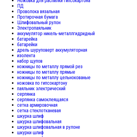
Ножовка для распилки гипсокартона
ПД
Проволока вязальная
Протирочная бумага
Шлифовальный рулон
Электропаяльник
аккумулятор никель-металлгидридный
батарейка
батарейки
дрель шуруповерт аккумуляторная
изолента
набор щупов
ножницы по металлу прямой рез
ножницы по металлу прямые
ножницы по металлу цельнокованые
ножовка по гипсокартону
паяльник электрический
серпянка
серпянка самоклеящаяся
сетка армировочная
сетка стеклотканевая
шкурка шлиф
шкурка шлифовальная
шкурка шлифовальная в рулоне
шкурки шлиф