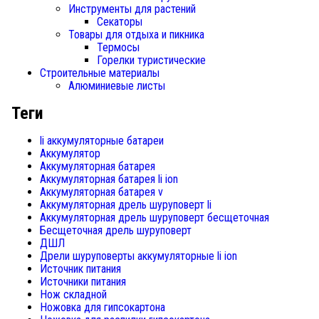
Инструменты для растений
Секаторы
Товары для отдыха и пикника
Термосы
Горелки туристические
Строительные материалы
Алюминиевые листы
Теги
li аккумуляторные батареи
Аккумулятор
Аккумуляторная батарея
Аккумуляторная батарея li ion
Аккумуляторная батарея v
Аккумуляторная дрель шуруповерт li
Аккумуляторная дрель шуруповерт бесщеточная
Бесщеточная дрель шуруповерт
ДШЛ
Дрели шуруповерты аккумуляторные li ion
Источник питания
Источники питания
Нож складной
Ножовка для гипсокартона