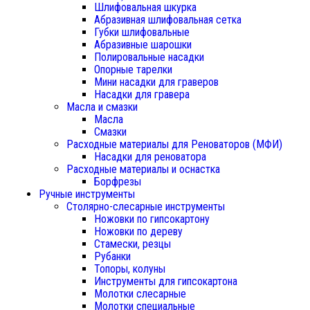
Шлифовальная шкурка
Абразивная шлифовальная сетка
Губки шлифовальные
Абразивные шарошки
Полировальные насадки
Опорные тарелки
Мини насадки для граверов
Насадки для гравера
Масла и смазки
Масла
Смазки
Расходные материалы для Реноваторов (МФИ)
Насадки для реноватора
Расходные материалы и оснастка
Борфрезы
Ручные инструменты
Столярно-слесарные инструменты
Ножовки по гипсокартону
Ножовки по дереву
Стамески, резцы
Рубанки
Топоры, колуны
Инструменты для гипсокартона
Молотки слесарные
Молотки специальные