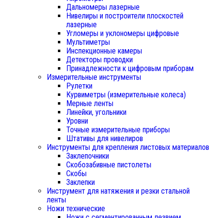
Дальномеры лазерные
Нивелиры и построители плоскостей
лазерные
Угломеры и уклономеры цифровые
Мультиметры
Инспекционные камеры
Детекторы проводки
Принадлежности к цифровым приборам
Измерительные инструменты
Рулетки
Курвиметры (измерительные колеса)
Мерные ленты
Линейки, угольники
Уровни
Точные измерительные приборы
Штативы для нивелиров
Инструменты для крепления листовых материалов
Заклепочники
Скобозабивные пистолеты
Скобы
Заклепки
Инструмент для натяжения и резки стальной
ленты
Ножи технические
Ножи с сегментированным лезвием