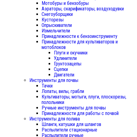
Мотобуры и бензобуры
Аэраторы, скарификаторы, воздуходувки
Снегоуборщики
Кусторезы
Опрыскиватели
Измельчители
Принадлежности к бензоинструменту
Принадлежности для культиваторов и
мотоблоков
Плуги и окучники
Удлинители
Грунтозацепы
Сцепки
Двигатели
Инструменты для почвы
Тачки
Лопаты, вилы, грабли
Культиваторы, мотыги, плуги, плоскорезы,
полольники
Ручные инструменты для почвы
Принадлежности для работы с почвой
Инструменты для полива
Шланги, катушки для шлангов
Распылители стационарные
Распылители ручные