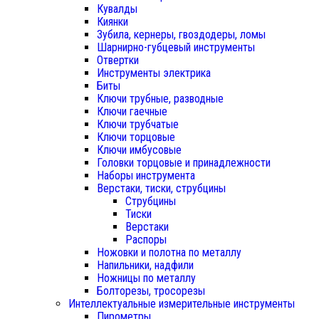
Кувалды
Киянки
Зубила, кернеры, гвоздодеры, ломы
Шарнирно-губцевый инструменты
Отвертки
Инструменты электрика
Биты
Ключи трубные, разводные
Ключи гаечные
Ключи трубчатые
Ключи торцовые
Ключи имбусовые
Головки торцовые и принадлежности
Наборы инструмента
Верстаки, тиски, струбцины
Струбцины
Тиски
Верстаки
Распоры
Ножовки и полотна по металлу
Напильники, надфили
Ножницы по металлу
Болторезы, тросорезы
Интеллектуальные измерительные инструменты
Пирометры