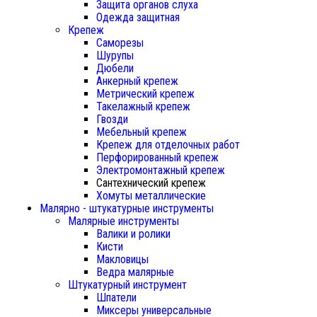
Защита органов слуха
Одежда защитная
Крепеж
Саморезы
Шурупы
Дюбели
Анкерный крепеж
Метрический крепеж
Такелажный крепеж
Гвозди
Мебельный крепеж
Крепеж для отделочных работ
Перфорированный крепеж
Электромонтажный крепеж
Сантехнический крепеж
Хомуты металлические
Малярно - штукатурные инструменты
Малярные инструменты
Валики и ролики
Кисти
Макловицы
Ведра малярные
Штукатурный инструмент
Шпатели
Миксеры универсальные