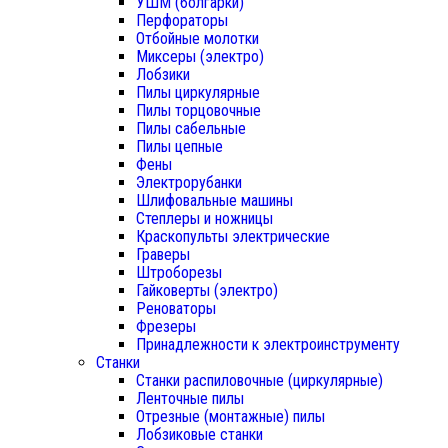
УШМ (болгарки)
Перфораторы
Отбойные молотки
Миксеры (электро)
Лобзики
Пилы циркулярные
Пилы торцовочные
Пилы сабельные
Пилы цепные
Фены
Электрорубанки
Шлифовальные машины
Степлеры и ножницы
Краскопульты электрические
Граверы
Штроборезы
Гайковерты (электро)
Реноваторы
Фрезеры
Принадлежности к электроинструменту
Станки
Станки распиловочные (циркулярные)
Ленточные пилы
Отрезные (монтажные) пилы
Лобзиковые станки