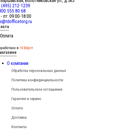
 Варшавская, Болотниковская ул., д.5к3
 (495) 212-1239
800 555 80 68
 - пт: 09:00-18:00
fo@tdofficetorg.ru
лата
зработано в
10 Вёрст
магазине
О компании
Обработка персональных данных
Политика конфиденциальности
Пользовательское соглашение
Гарантия и сервис
Оплата
Доставка
Контакты