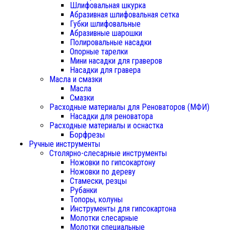
Шлифовальная шкурка
Абразивная шлифовальная сетка
Губки шлифовальные
Абразивные шарошки
Полировальные насадки
Опорные тарелки
Мини насадки для граверов
Насадки для гравера
Масла и смазки
Масла
Смазки
Расходные материалы для Реноваторов (МФИ)
Насадки для реноватора
Расходные материалы и оснастка
Борфрезы
Ручные инструменты
Столярно-слесарные инструменты
Ножовки по гипсокартону
Ножовки по дереву
Стамески, резцы
Рубанки
Топоры, колуны
Инструменты для гипсокартона
Молотки слесарные
Молотки специальные