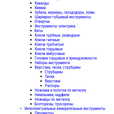
Кувалды
Киянки
Зубила, кернеры, гвоздодеры, ломы
Шарнирно-губцевый инструменты
Отвертки
Инструменты электрика
Биты
Ключи трубные, разводные
Ключи гаечные
Ключи трубчатые
Ключи торцовые
Ключи имбусовые
Головки торцовые и принадлежности
Наборы инструмента
Верстаки, тиски, струбцины
Струбцины
Тиски
Верстаки
Распоры
Ножовки и полотна по металлу
Напильники, надфили
Ножницы по металлу
Болторезы, тросорезы
Интеллектуальные измерительные инструменты
Пирометры