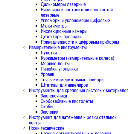
Дальномеры лазерные
Нивелиры и построители плоскостей
лазерные
Угломеры и уклономеры цифровые
Мультиметры
Инспекционные камеры
Детекторы проводки
Принадлежности к цифровым приборам
Измерительные инструменты
Рулетки
Курвиметры (измерительные колеса)
Мерные ленты
Линейки, угольники
Уровни
Точные измерительные приборы
Штативы для нивелиров
Инструменты для крепления листовых материалов
Заклепочники
Скобозабивные пистолеты
Скобы
Заклепки
Инструмент для натяжения и резки стальной
ленты
Ножи технические
Ножи с сегментированным лезвием