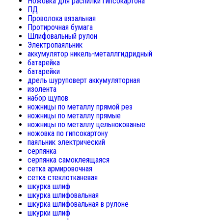
Ножовка для распилки гипсокартона
ПД
Проволока вязальная
Протирочная бумага
Шлифовальный рулон
Электропаяльник
аккумулятор никель-металлгидридный
батарейка
батарейки
дрель шуруповерт аккумуляторная
изолента
набор щупов
ножницы по металлу прямой рез
ножницы по металлу прямые
ножницы по металлу цельнокованые
ножовка по гипсокартону
паяльник электрический
серпянка
серпянка самоклеящаяся
сетка армировочная
сетка стеклотканевая
шкурка шлиф
шкурка шлифовальная
шкурка шлифовальная в рулоне
шкурки шлиф