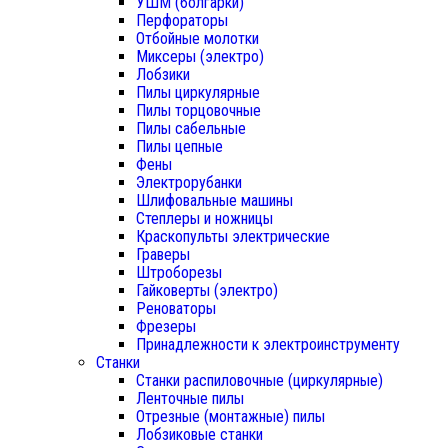
УШМ (болгарки)
Перфораторы
Отбойные молотки
Миксеры (электро)
Лобзики
Пилы циркулярные
Пилы торцовочные
Пилы сабельные
Пилы цепные
Фены
Электрорубанки
Шлифовальные машины
Степлеры и ножницы
Краскопульты электрические
Граверы
Штроборезы
Гайковерты (электро)
Реноваторы
Фрезеры
Принадлежности к электроинструменту
Станки
Станки распиловочные (циркулярные)
Ленточные пилы
Отрезные (монтажные) пилы
Лобзиковые станки