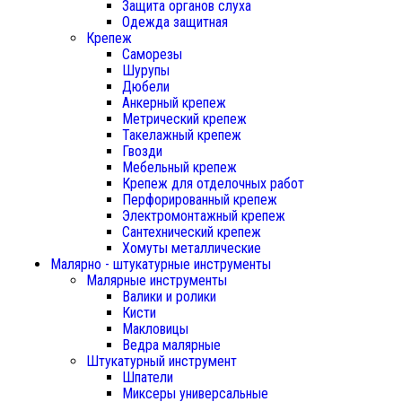
Защита органов слуха
Одежда защитная
Крепеж
Саморезы
Шурупы
Дюбели
Анкерный крепеж
Метрический крепеж
Такелажный крепеж
Гвозди
Мебельный крепеж
Крепеж для отделочных работ
Перфорированный крепеж
Электромонтажный крепеж
Сантехнический крепеж
Хомуты металлические
Малярно - штукатурные инструменты
Малярные инструменты
Валики и ролики
Кисти
Макловицы
Ведра малярные
Штукатурный инструмент
Шпатели
Миксеры универсальные