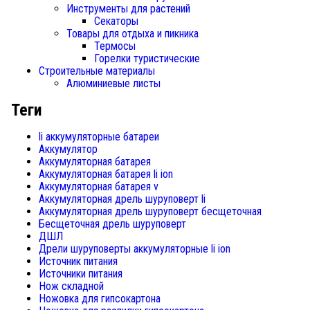
Инструменты для растений
Секаторы
Товары для отдыха и пикника
Термосы
Горелки туристические
Строительные материалы
Алюминиевые листы
Теги
li аккумуляторные батареи
Аккумулятор
Аккумуляторная батарея
Аккумуляторная батарея li ion
Аккумуляторная батарея v
Аккумуляторная дрель шуруповерт li
Аккумуляторная дрель шуруповерт бесщеточная
Бесщеточная дрель шуруповерт
ДШЛ
Дрели шуруповерты аккумуляторные li ion
Источник питания
Источники питания
Нож складной
Ножовка для гипсокартона