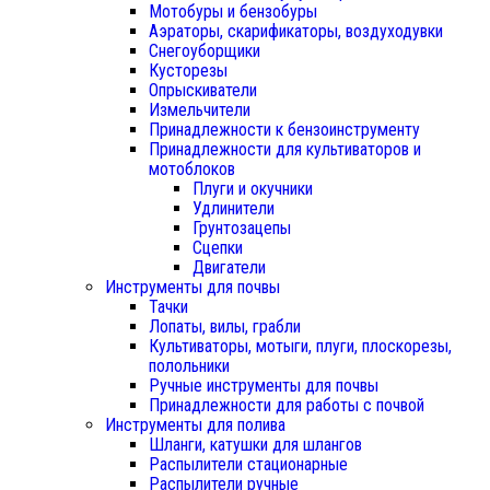
Мотобуры и бензобуры
Аэраторы, скарификаторы, воздуходувки
Снегоуборщики
Кусторезы
Опрыскиватели
Измельчители
Принадлежности к бензоинструменту
Принадлежности для культиваторов и
мотоблоков
Плуги и окучники
Удлинители
Грунтозацепы
Сцепки
Двигатели
Инструменты для почвы
Тачки
Лопаты, вилы, грабли
Культиваторы, мотыги, плуги, плоскорезы,
полольники
Ручные инструменты для почвы
Принадлежности для работы с почвой
Инструменты для полива
Шланги, катушки для шлангов
Распылители стационарные
Распылители ручные