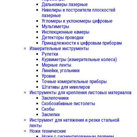
Дальномеры лазерные
Нивелиры и построители плоскостей
лазерные
Угломеры и уклономеры цифровые
Мультиметры
Инспекционные камеры
Детекторы проводки
Принадлежности к цифровым приборам
Измерительные инструменты
Рулетки
Курвиметры (измерительные колеса)
Мерные ленты
Линейки, угольники
Уровни
Точные измерительные приборы
Штативы для нивелиров
Инструменты для крепления листовых материалов
Заклепочники
Скобозабивные пистолеты
Скобы
Заклепки
Инструмент для натяжения и резки стальной
ленты
Ножи технические
Ножи с сегментированным лезвием