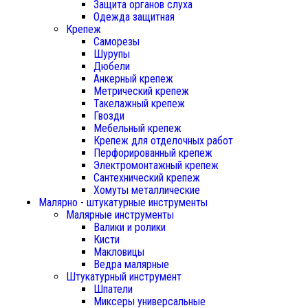
Защита органов слуха
Одежда защитная
Крепеж
Саморезы
Шурупы
Дюбели
Анкерный крепеж
Метрический крепеж
Такелажный крепеж
Гвозди
Мебельный крепеж
Крепеж для отделочных работ
Перфорированный крепеж
Электромонтажный крепеж
Сантехнический крепеж
Хомуты металлические
Малярно - штукатурные инструменты
Малярные инструменты
Валики и ролики
Кисти
Макловицы
Ведра малярные
Штукатурный инструмент
Шпатели
Миксеры универсальные