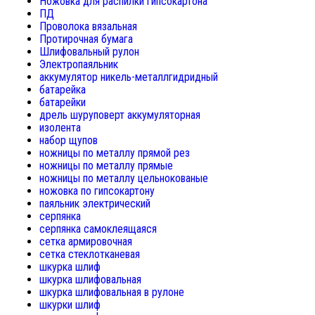
Ножовка для распилки гипсокартона
ПД
Проволока вязальная
Протирочная бумага
Шлифовальный рулон
Электропаяльник
аккумулятор никель-металлгидридный
батарейка
батарейки
дрель шуруповерт аккумуляторная
изолента
набор щупов
ножницы по металлу прямой рез
ножницы по металлу прямые
ножницы по металлу цельнокованые
ножовка по гипсокартону
паяльник электрический
серпянка
серпянка самоклеящаяся
сетка армировочная
сетка стеклотканевая
шкурка шлиф
шкурка шлифовальная
шкурка шлифовальная в рулоне
шкурки шлиф