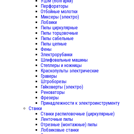
УШМ (болгарки)
Перфораторы
Отбойные молотки
Миксеры (электро)
Лобзики
Пилы циркулярные
Пилы торцовочные
Пилы сабельные
Пилы цепные
Фены
Электрорубанки
Шлифовальные машины
Степлеры и ножницы
Краскопульты электрические
Граверы
Штроборезы
Гайковерты (электро)
Реноваторы
Фрезеры
Принадлежности к электроинструменту
Станки
Станки распиловочные (циркулярные)
Ленточные пилы
Отрезные (монтажные) пилы
Лобзиковые станки