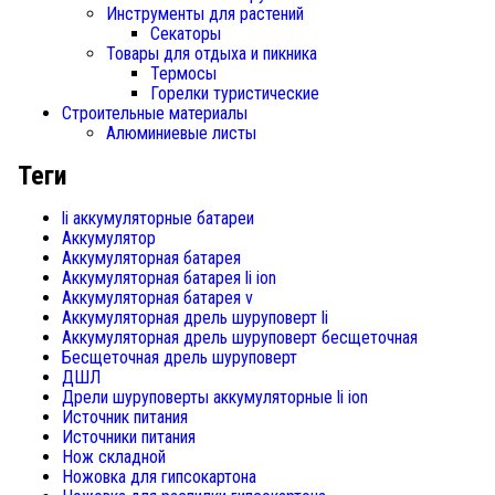
Инструменты для растений
Секаторы
Товары для отдыха и пикника
Термосы
Горелки туристические
Строительные материалы
Алюминиевые листы
Теги
li аккумуляторные батареи
Аккумулятор
Аккумуляторная батарея
Аккумуляторная батарея li ion
Аккумуляторная батарея v
Аккумуляторная дрель шуруповерт li
Аккумуляторная дрель шуруповерт бесщеточная
Бесщеточная дрель шуруповерт
ДШЛ
Дрели шуруповерты аккумуляторные li ion
Источник питания
Источники питания
Нож складной
Ножовка для гипсокартона