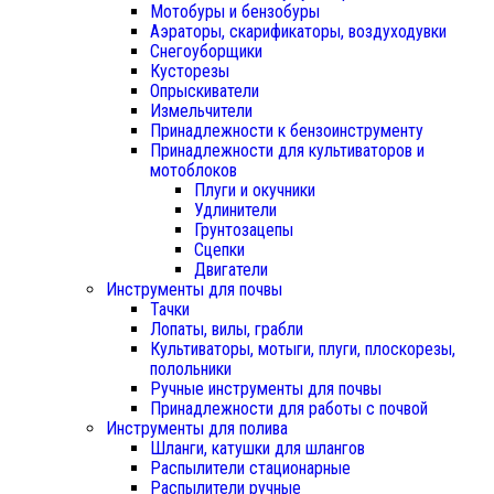
Мотобуры и бензобуры
Аэраторы, скарификаторы, воздуходувки
Снегоуборщики
Кусторезы
Опрыскиватели
Измельчители
Принадлежности к бензоинструменту
Принадлежности для культиваторов и
мотоблоков
Плуги и окучники
Удлинители
Грунтозацепы
Сцепки
Двигатели
Инструменты для почвы
Тачки
Лопаты, вилы, грабли
Культиваторы, мотыги, плуги, плоскорезы,
полольники
Ручные инструменты для почвы
Принадлежности для работы с почвой
Инструменты для полива
Шланги, катушки для шлангов
Распылители стационарные
Распылители ручные