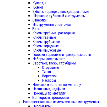
Кувалды
Киянки
Зубила, кернеры, гвоздодеры, ломы
Шарнирно-губцевый инструменты
Отвертки
Инструменты электрика
Биты
Ключи трубные, разводные
Ключи гаечные
Ключи трубчатые
Ключи торцовые
Ключи имбусовые
Головки торцовые и принадлежности
Наборы инструмента
Верстаки, тиски, струбцины
Струбцины
Тиски
Верстаки
Распоры
Ножовки и полотна по металлу
Напильники, надфили
Ножницы по металлу
Болторезы, тросорезы
Интеллектуальные измерительные инструменты
Пирометры