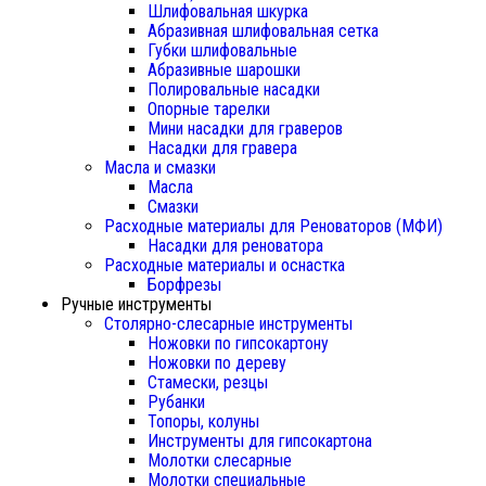
Шлифовальная шкурка
Абразивная шлифовальная сетка
Губки шлифовальные
Абразивные шарошки
Полировальные насадки
Опорные тарелки
Мини насадки для граверов
Насадки для гравера
Масла и смазки
Масла
Смазки
Расходные материалы для Реноваторов (МФИ)
Насадки для реноватора
Расходные материалы и оснастка
Борфрезы
Ручные инструменты
Столярно-слесарные инструменты
Ножовки по гипсокартону
Ножовки по дереву
Стамески, резцы
Рубанки
Топоры, колуны
Инструменты для гипсокартона
Молотки слесарные
Молотки специальные