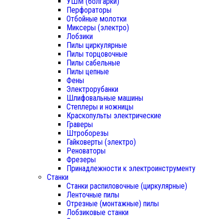
УШМ (болгарки)
Перфораторы
Отбойные молотки
Миксеры (электро)
Лобзики
Пилы циркулярные
Пилы торцовочные
Пилы сабельные
Пилы цепные
Фены
Электрорубанки
Шлифовальные машины
Степлеры и ножницы
Краскопульты электрические
Граверы
Штроборезы
Гайковерты (электро)
Реноваторы
Фрезеры
Принадлежности к электроинструменту
Станки
Станки распиловочные (циркулярные)
Ленточные пилы
Отрезные (монтажные) пилы
Лобзиковые станки