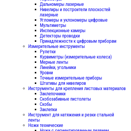
Дальномеры лазерные
Нивелиры и построители плоскостей
лазерные
Угломеры и уклономеры цифровые
Мультиметры
Инспекционные камеры
Детекторы проводки
Принадлежности к цифровым приборам
Измерительные инструменты
Рулетки
Курвиметры (измерительные колеса)
Мерные ленты
Линейки, угольники
Уровни
Точные измерительные приборы
Штативы для нивелиров
Инструменты для крепления листовых материалов
Заклепочники
Скобозабивные пистолеты
Скобы
Заклепки
Инструмент для натяжения и резки стальной
ленты
Ножи технические
Ножи с сегментированным лезвием