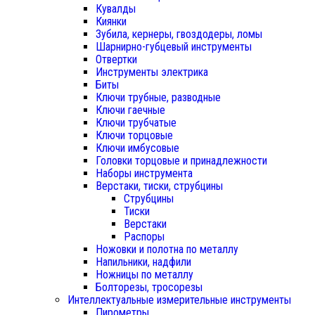
Кувалды
Киянки
Зубила, кернеры, гвоздодеры, ломы
Шарнирно-губцевый инструменты
Отвертки
Инструменты электрика
Биты
Ключи трубные, разводные
Ключи гаечные
Ключи трубчатые
Ключи торцовые
Ключи имбусовые
Головки торцовые и принадлежности
Наборы инструмента
Верстаки, тиски, струбцины
Струбцины
Тиски
Верстаки
Распоры
Ножовки и полотна по металлу
Напильники, надфили
Ножницы по металлу
Болторезы, тросорезы
Интеллектуальные измерительные инструменты
Пирометры