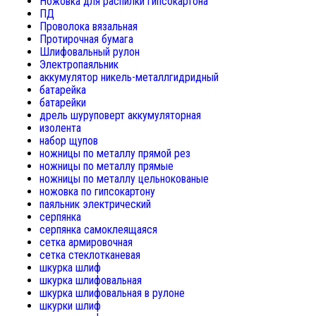
Ножовка для распилки гипсокартона
ПД
Проволока вязальная
Протирочная бумага
Шлифовальный рулон
Электропаяльник
аккумулятор никель-металлгидридный
батарейка
батарейки
дрель шуруповерт аккумуляторная
изолента
набор щупов
ножницы по металлу прямой рез
ножницы по металлу прямые
ножницы по металлу цельнокованые
ножовка по гипсокартону
паяльник электрический
серпянка
серпянка самоклеящаяся
сетка армировочная
сетка стеклотканевая
шкурка шлиф
шкурка шлифовальная
шкурка шлифовальная в рулоне
шкурки шлиф