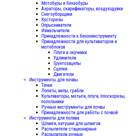
Мотобуры и бензобуры
Аэраторы, скарификаторы, воздуходувки
Снегоуборщики
Кусторезы
Опрыскиватели
Измельчители
Принадлежности к бензоинструменту
Принадлежности для культиваторов и
мотоблоков
Плуги и окучники
Удлинители
Грунтозацепы
Сцепки
Двигатели
Инструменты для почвы
Тачки
Лопаты, вилы, грабли
Культиваторы, мотыги, плуги, плоскорезы,
полольники
Ручные инструменты для почвы
Принадлежности для работы с почвой
Инструменты для полива
Шланги, катушки для шлангов
Распылители стационарные
Распылители ручные