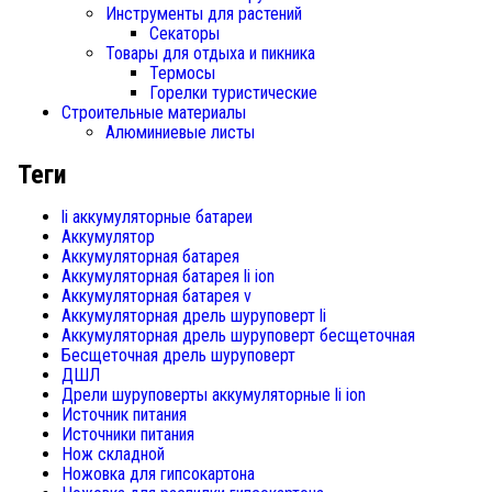
Инструменты для растений
Секаторы
Товары для отдыха и пикника
Термосы
Горелки туристические
Строительные материалы
Алюминиевые листы
Теги
li аккумуляторные батареи
Аккумулятор
Аккумуляторная батарея
Аккумуляторная батарея li ion
Аккумуляторная батарея v
Аккумуляторная дрель шуруповерт li
Аккумуляторная дрель шуруповерт бесщеточная
Бесщеточная дрель шуруповерт
ДШЛ
Дрели шуруповерты аккумуляторные li ion
Источник питания
Источники питания
Нож складной
Ножовка для гипсокартона