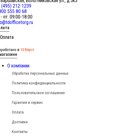
 Варшавская, Болотниковская ул., д.5к3
 (495) 212-1239
800 555 80 68
 - пт: 09:00-18:00
fo@tdofficetorg.ru
лата
зработано в
10 Вёрст
магазине
О компании
Обработка персональных данных
Политика конфиденциальности
Пользовательское соглашение
Гарантия и сервис
Оплата
Доставка
Контакты