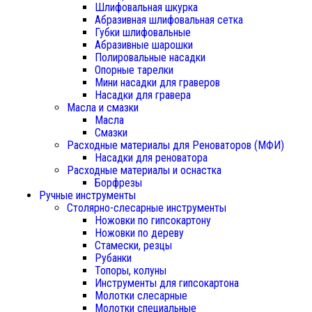
Шлифовальная шкурка
Абразивная шлифовальная сетка
Губки шлифовальные
Абразивные шарошки
Полировальные насадки
Опорные тарелки
Мини насадки для граверов
Насадки для гравера
Масла и смазки
Масла
Смазки
Расходные материалы для Реноваторов (МФИ)
Насадки для реноватора
Расходные материалы и оснастка
Борфрезы
Ручные инструменты
Столярно-слесарные инструменты
Ножовки по гипсокартону
Ножовки по дереву
Стамески, резцы
Рубанки
Топоры, колуны
Инструменты для гипсокартона
Молотки слесарные
Молотки специальные