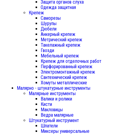
Защита органов слуха
Одежда защитная
Крепеж
Саморезы
Шурупы
Дюбели
Анкерный крепеж
Метрический крепеж
Такелажный крепеж
Гвозди
Мебельный крепеж
Крепеж для отделочных работ
Перфорированный крепеж
Электромонтажный крепеж
Сантехнический крепеж
Хомуты металлические
Малярно - штукатурные инструменты
Малярные инструменты
Валики и ролики
Кисти
Макловицы
Ведра малярные
Штукатурный инструмент
Шпатели
Миксеры универсальные