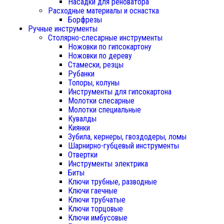
Насадки для реноватора
Расходные материалы и оснастка
Борфрезы
Ручные инструменты
Столярно-слесарные инструменты
Ножовки по гипсокартону
Ножовки по дереву
Стамески, резцы
Рубанки
Топоры, колуны
Инструменты для гипсокартона
Молотки слесарные
Молотки специальные
Кувалды
Киянки
Зубила, кернеры, гвоздодеры, ломы
Шарнирно-губцевый инструменты
Отвертки
Инструменты электрика
Биты
Ключи трубные, разводные
Ключи гаечные
Ключи трубчатые
Ключи торцовые
Ключи имбусовые