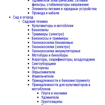
Удлинители электрические, сетевые
фильтры, стабилизаторы напряжения
Элементы питания и зарядные устройства
Провода и кабели
Сад и огород
Садовая техника
Культиваторы и мотоблоки
Бензопилы
Триммеры (электро)
Бензокосы и триммеры
Газонокосилки бензиновые
Газонокосилки (электро)
Газонокосилки аккумуляторные
Мотобуры и бензобуры
Аэраторы, скарификаторы, воздуходувки
Снегоуборщики
Кусторезы
Опрыскиватели
Измельчители
Принадлежности к бензоинструменту
Принадлежности для культиваторов и
мотоблоков
Плуги и окучники
Удлинители
Грунтозацепы