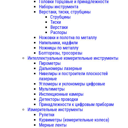
Головки торцовые и принадлежности
Наборы инструмента
Верстаки, тиски, струбцины
Струбцины
Тиски
Верстаки
Распоры
Ножовки и полотна по металлу
Напильники, надфили
Ножницы по металлу
Болторезы, тросорезы
Интеллектуальные измерительные инструменты
Пирометры
Дальномеры лазерные
Нивелиры и построители плоскостей
лазерные
Угломеры и уклономеры цифровые
Мультиметры
Инспекционные камеры
Детекторы проводки
Принадлежности к цифровым приборам
Измерительные инструменты
Рулетки
Курвиметры (измерительные колеса)
Мерные ленты