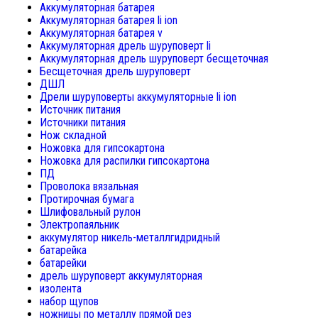
Аккумуляторная батарея
Аккумуляторная батарея li ion
Аккумуляторная батарея v
Аккумуляторная дрель шуруповерт li
Аккумуляторная дрель шуруповерт бесщеточная
Бесщеточная дрель шуруповерт
ДШЛ
Дрели шуруповерты аккумуляторные li ion
Источник питания
Источники питания
Нож складной
Ножовка для гипсокартона
Ножовка для распилки гипсокартона
ПД
Проволока вязальная
Протирочная бумага
Шлифовальный рулон
Электропаяльник
аккумулятор никель-металлгидридный
батарейка
батарейки
дрель шуруповерт аккумуляторная
изолента
набор щупов
ножницы по металлу прямой рез