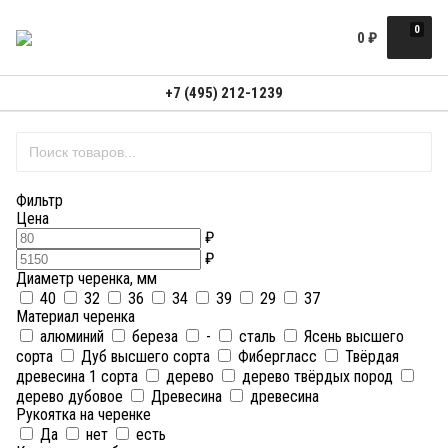
0
0
₽
+7 (495) 212-1239
Фильтр
Цена
₽
₽
Диаметр черенка, мм
40
32
36
34
39
29
37
Материал черенка
алюминий
береза
-
сталь
Ясень высшего
сорта
Дуб высшего сорта
Фибергласс
Твёрдая
древесина 1 сорта
дерево
дерево твёрдых пород
дерево дубовое
Дре­ве­си­на
древесина
Рукоятка на черенке
Да
нет
есть