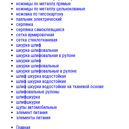
ножницы по металлу прямые
ножницы по металлу цельнокованые
ножовка по гипсокартону
паяльник электрический
серпянка
серпянка самоклеящаяся
сетка армировочная
сетка стеклотканевая
шкурка шлиф
шкурка шлифовальная
шкурка шлифовальная в рулоне
шкурки шлиф
шкурки шлифовальные
шкурки шлифовальные в рулоне
шлиф шкурка водостойкая
шлиф шкурки водостойкие
шлиф шкурки водостойкие на тканевой основе
шлифовальные рулоны
шлифшкурка
шлифшкурки
щупы автомобильные
элемент питания
элементы питания
Главная