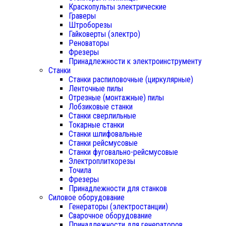
Краскопульты электрические
Граверы
Штроборезы
Гайковерты (электро)
Реноваторы
Фрезеры
Принадлежности к электроинструменту
Станки
Станки распиловочные (циркулярные)
Ленточные пилы
Отрезные (монтажные) пилы
Лобзиковые станки
Станки сверлильные
Токарные станки
Станки шлифовальные
Станки рейсмусовые
Станки фуговально-рейсмусовые
Электроплиткорезы
Точила
Фрезеры
Принадлежности для станков
Силовое оборудование
Генераторы (электростанции)
Сварочное оборудование
Принадлежности для генераторов