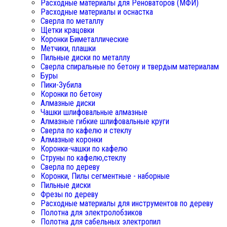
Расходные материалы для Реноваторов (МФИ)
Расходные материалы и оснастка
Сверла по металлу
Щетки крацовки
Коронки Биметаллические
Метчики, плашки
Пильные диски по металлу
Сверла спиральные по бетону и твердым материалам
Буры
Пики-Зубила
Коронки по бетону
Алмазные диски
Чашки шлифовальные алмазные
Алмазные гибкие шлифовальные круги
Сверла по кафелю и стеклу
Алмазные коронки
Коронки-чашки по кафелю
Струны по кафелю,стеклу
Сверла по дереву
Коронки, Пилы сегментные - наборные
Пильные диски
Фрезы по дереву
Расходные материалы для инструментов по дереву
Полотна для электролобзиков
Полотна для сабельных электропил