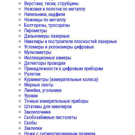
Верстаки, тиски, струбцины
Ножовки и полотна по металлу
Напильники, надфили
Ножницы по металлу
Болторезы, тросорезы
Пирометры
Дальномеры лазерные
Нивелиры и построители плоскостей лазерные
Угломеры и уклономеры цифровые
Мультиметры
Инспекционные камеры
Детекторы проводки
Принадлежности к цифровым приборам
Рулетки
Курвиметры (измерительные колеса)
Мерные ленты
Линейки, угольники
Уровни
Точные измерительные приборы
Штативы для нивелиров
Заклепочники
Скобозабивные пистолеты
Скобы
Заклепки
Ножи с сегментированным лезвием