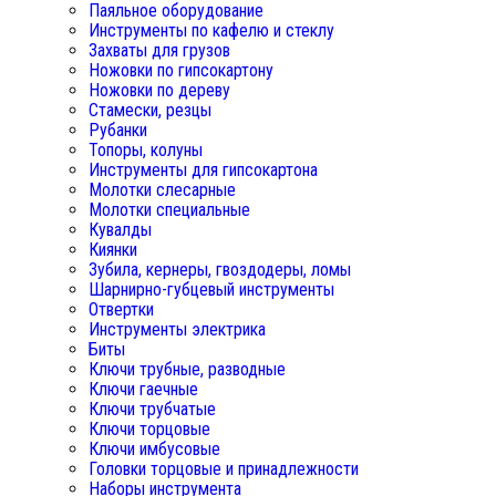
Паяльное оборудование
Инструменты по кафелю и стеклу
Захваты для грузов
Ножовки по гипсокартону
Ножовки по дереву
Стамески, резцы
Рубанки
Топоры, колуны
Инструменты для гипсокартона
Молотки слесарные
Молотки специальные
Кувалды
Киянки
Зубила, кернеры, гвоздодеры, ломы
Шарнирно-губцевый инструменты
Отвертки
Инструменты электрика
Биты
Ключи трубные, разводные
Ключи гаечные
Ключи трубчатые
Ключи торцовые
Ключи имбусовые
Головки торцовые и принадлежности
Наборы инструмента