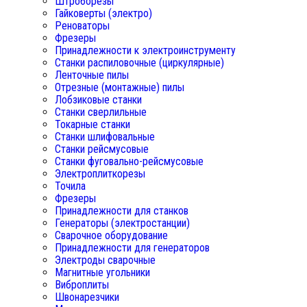
Штроборезы
Гайковерты (электро)
Реноваторы
Фрезеры
Принадлежности к электроинструменту
Станки распиловочные (циркулярные)
Ленточные пилы
Отрезные (монтажные) пилы
Лобзиковые станки
Станки сверлильные
Токарные станки
Станки шлифовальные
Станки рейсмусовые
Станки фуговально-рейсмусовые
Электроплиткорезы
Точила
Фрезеры
Принадлежности для станков
Генераторы (электростанции)
Сварочное оборудование
Принадлежности для генераторов
Электроды сварочные
Магнитные угольники
Виброплиты
Швонарезчики