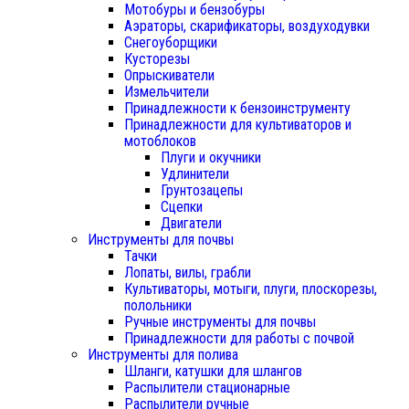
Мотобуры и бензобуры
Аэраторы, скарификаторы, воздуходувки
Снегоуборщики
Кусторезы
Опрыскиватели
Измельчители
Принадлежности к бензоинструменту
Принадлежности для культиваторов и
мотоблоков
Плуги и окучники
Удлинители
Грунтозацепы
Сцепки
Двигатели
Инструменты для почвы
Тачки
Лопаты, вилы, грабли
Культиваторы, мотыги, плуги, плоскорезы,
полольники
Ручные инструменты для почвы
Принадлежности для работы с почвой
Инструменты для полива
Шланги, катушки для шлангов
Распылители стационарные
Распылители ручные