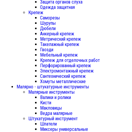
Защита органов слуха
Одежда защитная
Крепеж
Саморезы
Шурупы
Дюбели
Анкерный крепеж
Метрический крепеж
Такелажный крепеж
Гвозди
Мебельный крепеж
Крепеж для отделочных работ
Перфорированный крепеж
Электромонтажный крепеж
Сантехнический крепеж
Хомуты металлические
Малярно - штукатурные инструменты
Малярные инструменты
Валики и ролики
Кисти
Макловицы
Ведра малярные
Штукатурный инструмент
Шпатели
Миксеры универсальные