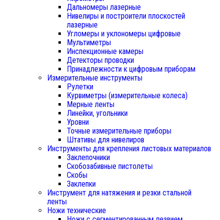
Дальномеры лазерные
Нивелиры и построители плоскостей
лазерные
Угломеры и уклономеры цифровые
Мультиметры
Инспекционные камеры
Детекторы проводки
Принадлежности к цифровым приборам
Измерительные инструменты
Рулетки
Курвиметры (измерительные колеса)
Мерные ленты
Линейки, угольники
Уровни
Точные измерительные приборы
Штативы для нивелиров
Инструменты для крепления листовых материалов
Заклепочники
Скобозабивные пистолеты
Скобы
Заклепки
Инструмент для натяжения и резки стальной
ленты
Ножи технические
Ножи с сегментированным лезвием