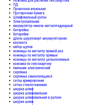
Ножовка для распилки гипсокартона
ПД
Проволока вязальная
Протирочная бумага
Шлифовальный рулон
Электропаяльник
аккумулятор никель-металлгидридный
батарейка
батарейки
дрель шуруповерт аккумуляторная
изолента
набор щупов
ножницы по металлу прямой рез
ножницы по металлу прямые
ножницы по металлу цельнокованые
ножовка по гипсокартону
паяльник электрический
серпянка
серпянка самоклеящаяся
сетка армировочная
сетка стеклотканевая
шкурка шлиф
шкурка шлифовальная
шкурка шлифовальная в рулоне
шкурки шлиф