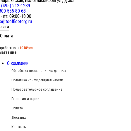
 Варшавская, Болотниковская ул., д.5к3
 (495) 212-1239
800 555 80 68
 - пт: 09:00-18:00
fo@tdofficetorg.ru
лата
зработано в
10 Вёрст
магазине
О компании
Обработка персональных данных
Политика конфиденциальности
Пользовательское соглашение
Гарантия и сервис
Оплата
Доставка
Контакты