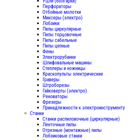
УШМ (болгарки)
Перфораторы
Отбойные молотки
Миксеры (электро)
Лобзики
Пилы циркулярные
Пилы торцовочные
Пилы сабельные
Пилы цепные
Фены
Электрорубанки
Шлифовальные машины
Степлеры и ножницы
Краскопульты электрические
Граверы
Штроборезы
Гайковерты (электро)
Реноваторы
Фрезеры
Принадлежности к электроинструменту
Станки
Станки распиловочные (циркулярные)
Ленточные пилы
Отрезные (монтажные) пилы
Лобзиковые станки