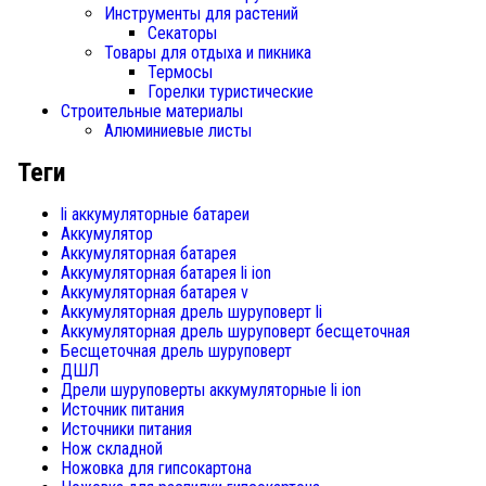
Инструменты для растений
Секаторы
Товары для отдыха и пикника
Термосы
Горелки туристические
Строительные материалы
Алюминиевые листы
Теги
li аккумуляторные батареи
Аккумулятор
Аккумуляторная батарея
Аккумуляторная батарея li ion
Аккумуляторная батарея v
Аккумуляторная дрель шуруповерт li
Аккумуляторная дрель шуруповерт бесщеточная
Бесщеточная дрель шуруповерт
ДШЛ
Дрели шуруповерты аккумуляторные li ion
Источник питания
Источники питания
Нож складной
Ножовка для гипсокартона