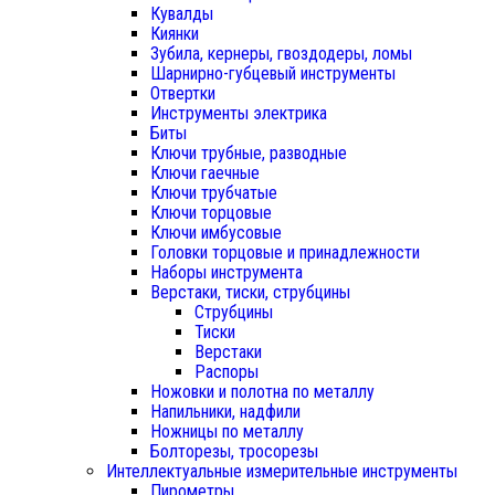
Кувалды
Киянки
Зубила, кернеры, гвоздодеры, ломы
Шарнирно-губцевый инструменты
Отвертки
Инструменты электрика
Биты
Ключи трубные, разводные
Ключи гаечные
Ключи трубчатые
Ключи торцовые
Ключи имбусовые
Головки торцовые и принадлежности
Наборы инструмента
Верстаки, тиски, струбцины
Струбцины
Тиски
Верстаки
Распоры
Ножовки и полотна по металлу
Напильники, надфили
Ножницы по металлу
Болторезы, тросорезы
Интеллектуальные измерительные инструменты
Пирометры