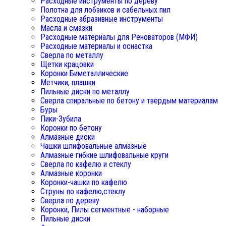
Расходные инструменты по дереву
Полотна для лобзиков и сабельных пил
Расходные абразивные инструменты
Масла и смазки
Расходные материалы для Реноваторов (МФИ)
Расходные материалы и оснастка
Сверла по металлу
Щетки крацовки
Коронки Биметаллические
Метчики, плашки
Пильные диски по металлу
Сверла спиральные по бетону и твердым материалам
Буры
Пики-Зубила
Коронки по бетону
Алмазные диски
Чашки шлифовальные алмазные
Алмазные гибкие шлифовальные круги
Сверла по кафелю и стеклу
Алмазные коронки
Коронки-чашки по кафелю
Струны по кафелю,стеклу
Сверла по дереву
Коронки, Пилы сегментные - наборные
Пильные диски