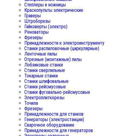
Степлеры и ножницы
Краскопульты электрические
Граверы
Штроборезы
Гайковерты (электро)
Реноваторы
Фрезеры
Принадлежности к электроинструменту
Станки распиловочные (циркулярные)
Ленточные пилы
Отрезные (монтажные) пилы
Лобзиковые станки
Станки сверлильные
Токарные станки
Станки шлифовальные
Станки рейсмусовые
Станки фуговально-рейсмусовые
Электроплиткорезы
Точила
Фрезеры
Принадлежности для станков
Генераторы (электростанции)
Сварочное оборудование
Принадлежности для генераторов
Электроды сварочные