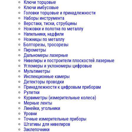
Ключи торцовые
Ключи имбусовые
Головки торцовые и принадлежности
Наборы инструмента
Верстаки, тиски, струбцины
Ножовки и полотна по металлу
Напильники, надфили
Ножницы по металлу
Болторезы, тросорезы
Пирометры
Дальномеры лазерные
Нивелиры и построители плоскостей лазерные
Угломеры и уклономеры цифровые
Мультиметры
Инспекционные камеры
Детекторы проводки
Принадлежности к цифровым приборам
Рулетки
Курвиметры (измерительные колеса)
Мерные ленты
Линейки, угольники
Уровни
Точные измерительные приборы
Штативы для нивелиров
Заклепочники