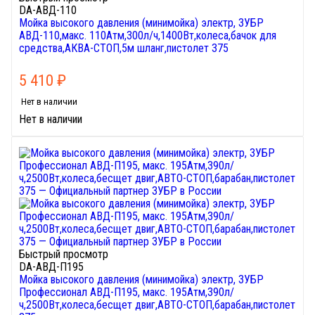
DA-АВД-110
Мойка высокого давления (минимойка) электр, ЗУБР
АВД-110,макс. 110Атм,300л/ч,1400Вт,колеса,бачок для
средства,АКВА-СТОП,5м шланг,пистолет 375
5 410
₽
Нет в наличии
Нет в наличии
Быстрый просмотр
DA-АВД-П195
Мойка высокого давления (минимойка) электр, ЗУБР
Профессионал АВД-П195, макс. 195Атм,390л/
ч,2500Вт,колеса,бесщет двиг,АВТО-СТОП,барабан,пистолет