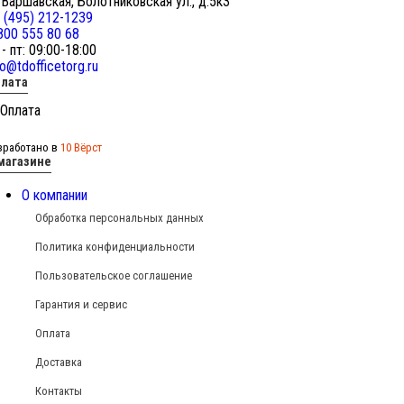
 Варшавская, Болотниковская ул., д.5к3
 (495) 212-1239
800 555 80 68
 - пт: 09:00-18:00
fo@tdofficetorg.ru
лата
зработано в
10 Вёрст
магазине
О компании
Обработка персональных данных
Политика конфиденциальности
Пользовательское соглашение
Гарантия и сервис
Оплата
Доставка
Контакты