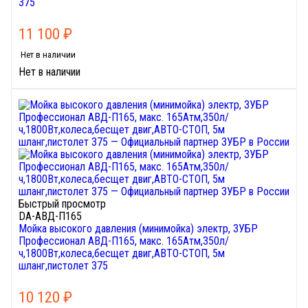
375
11 100
₽
Нет в наличии
Нет в наличии
Быстрый просмотр
DA-АВД-П165
Мойка высокого давления (минимойка) электр, ЗУБР
Профессионал АВД-П165, макс. 165Атм,350л/
ч,1800Вт,колеса,бесщет двиг,АВТО-СТОП, 5м
шланг,пистолет 375
10 120
₽