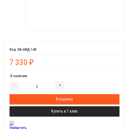
DA-АВД-140
7 330
₽
В наличии
-
+
Добавляется...
Добавлен
В корзину
Купить в 1 клик