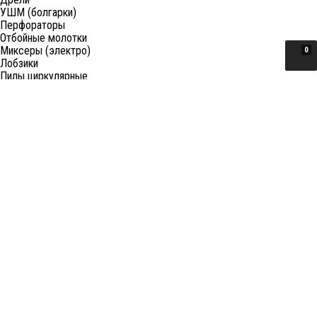
УШМ (болгарки)
Перфораторы
Отбойные молотки
Миксеры (электро)
0
Лобзики
Пилы циркулярные
Пилы торцовочные
Пилы сабельные
Пилы цепные
Фены
Электрорубанки
Шлифовальные машины
Степлеры и ножницы
Краскопульты электрические
Граверы
Штроборезы
Гайковерты (электро)
Реноваторы
Фрезеры
Принадлежности к электроинструменту
Станки
Станки распиловочные (циркулярные)
Ленточные пилы
Отрезные (монтажные) пилы