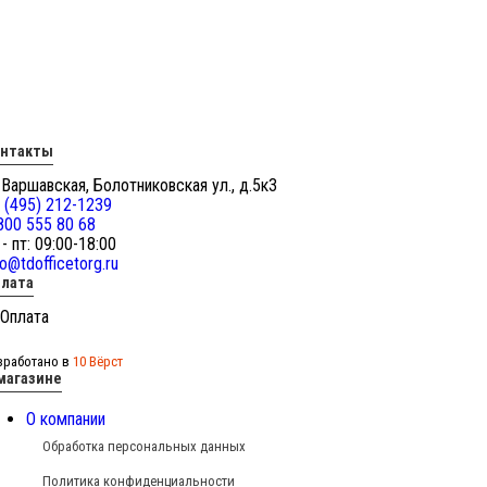
онтакты
 Варшавская, Болотниковская ул., д.5к3
 (495) 212-1239
800 555 80 68
 - пт: 09:00-18:00
fo@tdofficetorg.ru
лата
зработано в
10 Вёрст
магазине
О компании
Обработка персональных данных
Политика конфиденциальности