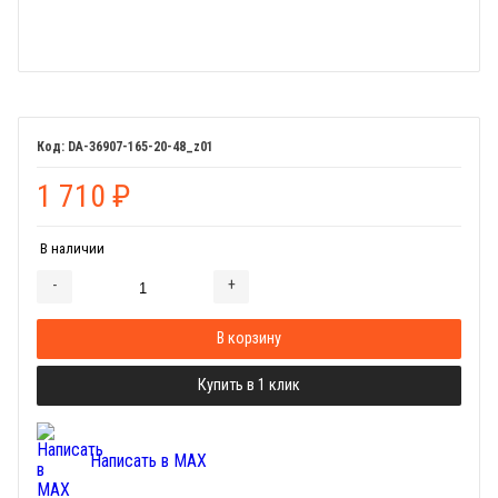
DA-36907-165-20-48_z01
1 710
₽
В наличии
-
+
Добавляется...
Добавлен
В корзину
Купить в 1 клик
Написать в MAX