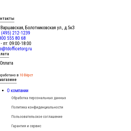
онтакты
 Варшавская, Болотниковская ул., д.5к3
 (495) 212-1239
800 555 80 68
 - пт: 09:00-18:00
fo@tdofficetorg.ru
лата
зработано в
10 Вёрст
магазине
О компании
Обработка персональных данных
Политика конфиденциальности
Пользовательское соглашение
Гарантия и сервис