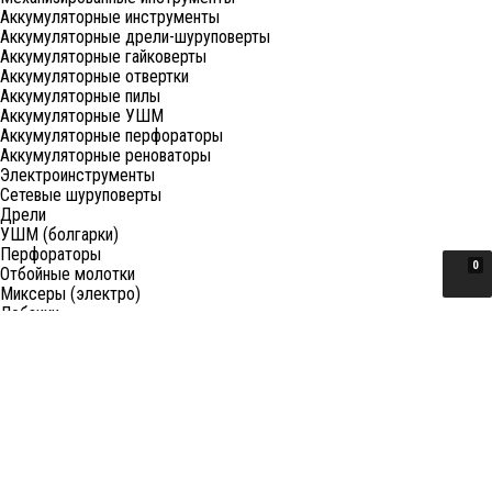
Аккумуляторные инструменты
Аккумуляторные дрели-шуруповерты
Аккумуляторные гайковерты
Аккумуляторные отвертки
Аккумуляторные пилы
Аккумуляторные УШМ
Аккумуляторные перфораторы
Аккумуляторные реноваторы
Электроинструменты
Сетевые шуруповерты
Дрели
УШМ (болгарки)
Перфораторы
0
Отбойные молотки
Миксеры (электро)
Лобзики
Пилы циркулярные
Пилы торцовочные
Пилы сабельные
Пилы цепные
Фены
Электрорубанки
Шлифовальные машины
Степлеры и ножницы
Краскопульты электрические