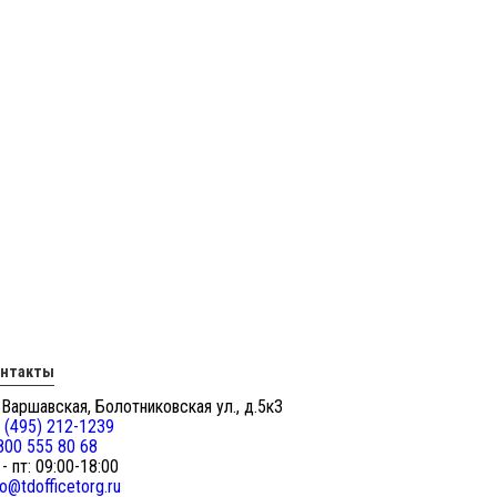
онтакты
 Варшавская, Болотниковская ул., д.5к3
 (495) 212-1239
800 555 80 68
 - пт: 09:00-18:00
fo@tdofficetorg.ru