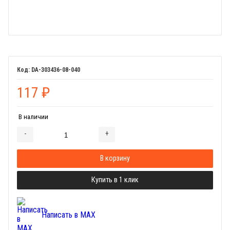
DA-303436-08-040
117
₽
В наличии
-
+
Добавляется...
Добавлен
В корзину
Купить в 1 клик
Написать в MAX