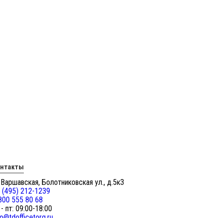
онтакты
 Варшавская, Болотниковская ул., д.5к3
 (495) 212-1239
800 555 80 68
 - пт: 09:00-18:00
fo@tdofficetorg.ru