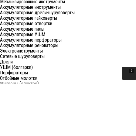
Механизированные инструменты
Аккумуляторные инструменты
Аккумуляторные дрели-шуруповерты
Аккумуляторные гайковерты
Аккумуляторные отвертки
Аккумуляторные пилы
Аккумуляторные УШМ
Аккумуляторные перфораторы
Аккумуляторные реноваторы
Электроинструменты
Сетевые шуруповерты
Дрели
УШМ (болгарки)
0
Перфораторы
Отбойные молотки
Миксеры (электро)
Лобзики
Пилы циркулярные
Пилы торцовочные
Пилы сабельные
Пилы цепные
Фены
Электрорубанки
Шлифовальные машины
Степлеры и ножницы