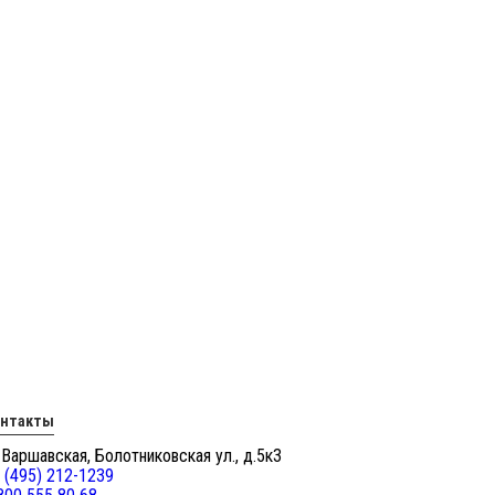
онтакты
 Варшавская, Болотниковская ул., д.5к3
 (495) 212-1239