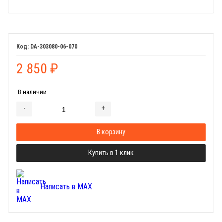
DA-303080-06-070
2 850
₽
В наличии
-
+
Добавляется...
Добавлен
В корзину
Купить в 1 клик
Написать в MAX