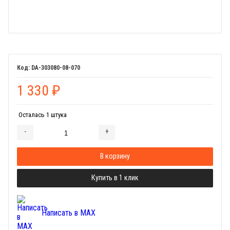
DA-303080-08-070
1 330
₽
Осталась 1 штука
-
+
Добавляется...
Добавлен
В корзину
Купить в 1 клик
Написать в MAX