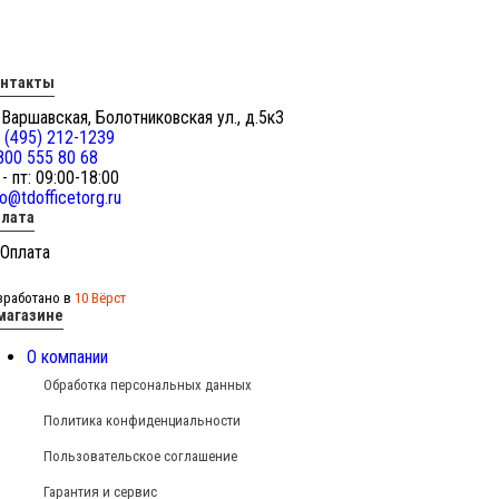
онтакты
 Варшавская, Болотниковская ул., д.5к3
 (495) 212-1239
800 555 80 68
 - пт: 09:00-18:00
fo@tdofficetorg.ru
лата
зработано в
10 Вёрст
магазине
О компании
Обработка персональных данных
Политика конфиденциальности
Пользовательское соглашение
Гарантия и сервис