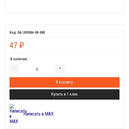
DA-303086-08-080
47
₽
В наличии
-
+
Добавляется...
Добавлен
В корзину
Купить в 1 клик
Написать в MAX