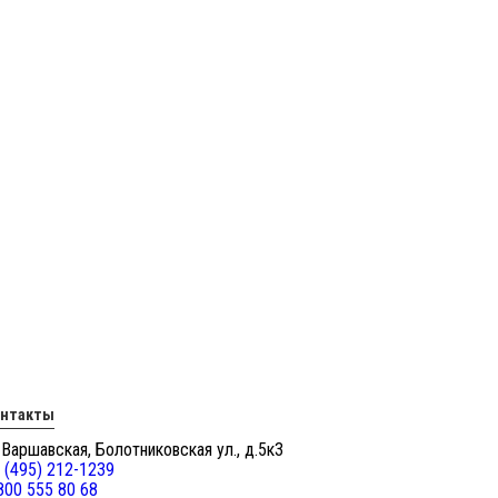
онтакты
 Варшавская, Болотниковская ул., д.5к3
 (495) 212-1239
800 555 80 68