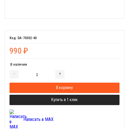
DA-70302-40
990
₽
В наличии
-
+
Добавляется...
Добавлен
В корзину
Купить в 1 клик
Написать в MAX