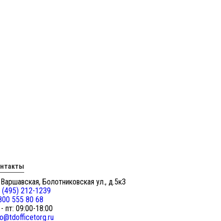
онтакты
 Варшавская, Болотниковская ул., д.5к3
 (495) 212-1239
800 555 80 68
 - пт: 09:00-18:00
fo@tdofficetorg.ru