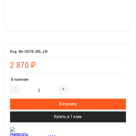
DA-33370-230_z01
2 870
₽
В наличии
-
+
Добавляется...
Добавлен
В корзину
Купить в 1 клик