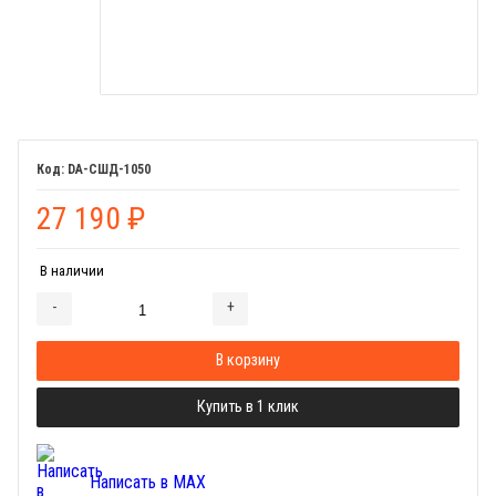
DA-СШД-1050
27 190
₽
В наличии
-
+
Добавляется...
Добавлен
В корзину
Купить в 1 клик
Написать в MAX