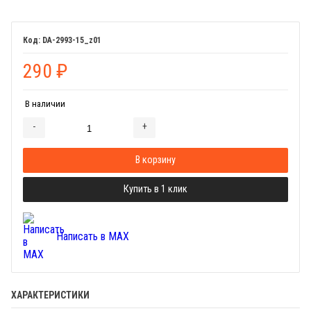
DA-2993-15_z01
290
₽
В наличии
-
+
Добавляется...
Добавлен
В корзину
Купить в 1 клик
Написать в MAX
ХАРАКТЕРИСТИКИ