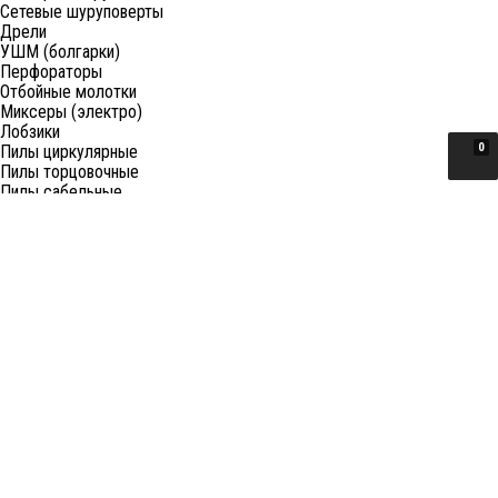
Сетевые шуруповерты
Дрели
УШМ (болгарки)
Перфораторы
Отбойные молотки
Миксеры (электро)
Лобзики
0
Пилы циркулярные
Пилы торцовочные
Пилы сабельные
Пилы цепные
Фены
Электрорубанки
Шлифовальные машины
Степлеры и ножницы
Краскопульты электрические
Граверы
Штроборезы
Гайковерты (электро)
Реноваторы
Фрезеры
Принадлежности к электроинструменту
Станки
Станки распиловочные (циркулярные)
Ленточные пилы