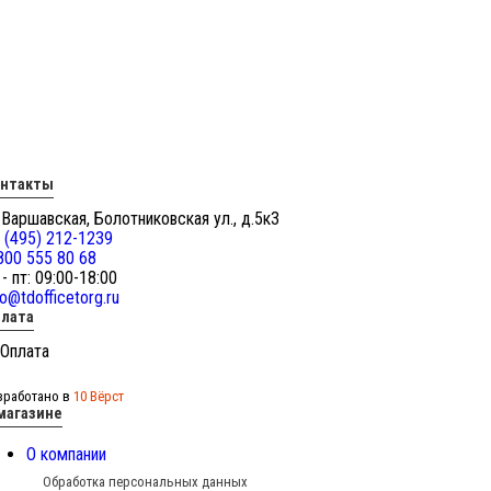
онтакты
 Варшавская, Болотниковская ул., д.5к3
 (495) 212-1239
800 555 80 68
 - пт: 09:00-18:00
fo@tdofficetorg.ru
лата
зработано в
10 Вёрст
магазине
О компании
Обработка персональных данных