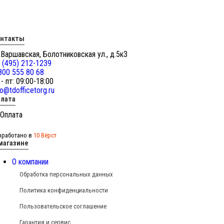
онтакты
 Варшавская, Болотниковская ул., д.5к3
 (495) 212-1239
800 555 80 68
 - пт: 09:00-18:00
fo@tdofficetorg.ru
лата
зработано в
10 Вёрст
магазине
О компании
Обработка персональных данных
Политика конфиденциальности
Пользовательское соглашение
Гарантия и сервис