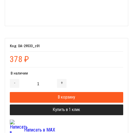
DA-29533_z01
378
₽
В наличии
-
+
Добавляется...
Добавлен
В корзину
Купить в 1 клик
Написать в MAX