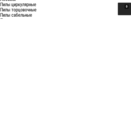
Пилы циркулярные
0
Пилы торцовочные
Пилы сабельные
Пилы цепные
Фены
Электрорубанки
Шлифовальные машины
Степлеры и ножницы
Краскопульты электрические
Граверы
Штроборезы
Гайковерты (электро)
Реноваторы
Фрезеры
Принадлежности к электроинструменту
Станки
Станки распиловочные (циркулярные)
Ленточные пилы
Отрезные (монтажные) пилы
Лобзиковые станки
Станки сверлильные
Токарные станки
Станки шлифовальные
Станки рейсмусовые
Станки фуговально-рейсмусовые