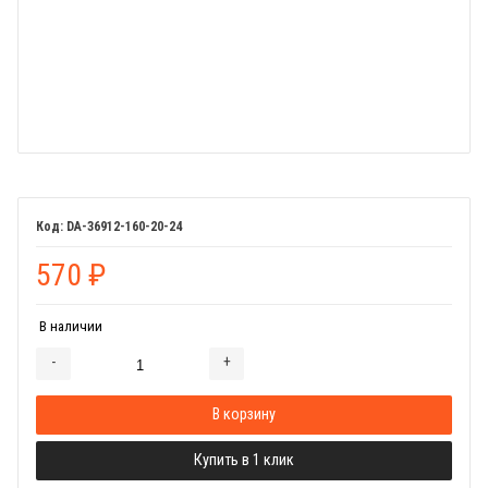
DA-36912-160-20-24
570
₽
В наличии
-
+
Добавляется...
Добавлен
В корзину
Купить в 1 клик