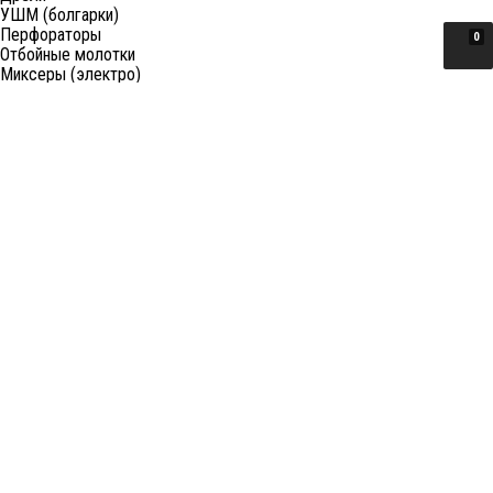
УШМ (болгарки)
Перфораторы
0
Отбойные молотки
Миксеры (электро)
Лобзики
Пилы циркулярные
Пилы торцовочные
Пилы сабельные
Пилы цепные
Фены
Электрорубанки
Шлифовальные машины
Степлеры и ножницы
Краскопульты электрические
Граверы
Штроборезы
Гайковерты (электро)
Реноваторы
Фрезеры
Принадлежности к электроинструменту
Станки
Станки распиловочные (циркулярные)
Ленточные пилы
Отрезные (монтажные) пилы
Лобзиковые станки