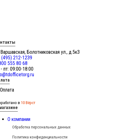
онтакты
 Варшавская, Болотниковская ул., д.5к3
 (495) 212-1239
800 555 80 68
 - пт: 09:00-18:00
fo@tdofficetorg.ru
лата
зработано в
10 Вёрст
магазине
О компании
Обработка персональных данных
Политика конфиденциальности