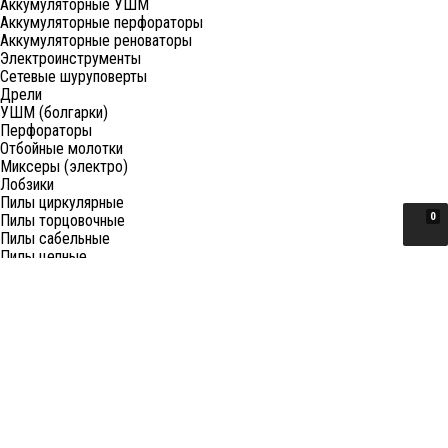
Аккумуляторные УШМ
Аккумуляторные перфораторы
Аккумуляторные реноваторы
Электроинструменты
Сетевые шуруповерты
Дрели
УШМ (болгарки)
Перфораторы
Отбойные молотки
Миксеры (электро)
Лобзики
Пилы циркулярные
0
Пилы торцовочные
Пилы сабельные
Пилы цепные
Фены
Электрорубанки
Шлифовальные машины
Степлеры и ножницы
Краскопульты электрические
Граверы
Штроборезы
Гайковерты (электро)
Реноваторы
Фрезеры