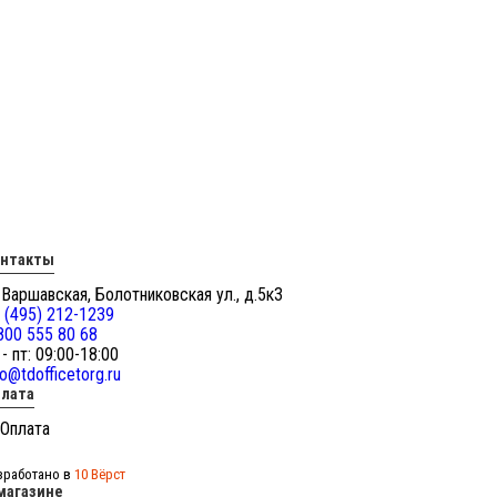
онтакты
 Варшавская, Болотниковская ул., д.5к3
 (495) 212-1239
800 555 80 68
 - пт: 09:00-18:00
fo@tdofficetorg.ru
лата
зработано в
10 Вёрст
магазине