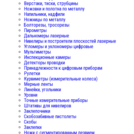
Верстаки, тиски, струбцины
Ножовки и полотна по металлу
Напильники, надфили
Ножницы по металлу
Болторезы, тросорезы
Пирометры
Дальномеры лазерные
Нивелиры и построители плоскостей лазерные
Угломеры и уклономеры цифровые
Мультиметры
Инспекционные камеры
Детекторы проводки
Принадлежности к цифровым приборам
Рулетки
Курвиметры (измерительные колеса)
Мерные ленты
Линейки, угольники
Уровни
Точные измерительные приборы
Штативы для нивелиров
Заклепочники
Скобозабивные пистолеты
Скобы
Заклепки
Ножи с сегментированным лезвием