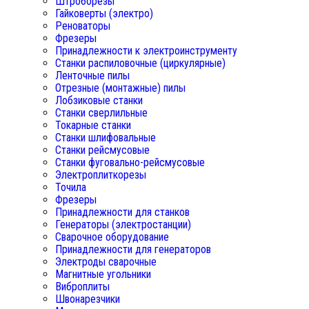
Штроборезы
Гайковерты (электро)
Реноваторы
Фрезеры
Принадлежности к электроинструменту
Станки распиловочные (циркулярные)
Ленточные пилы
Отрезные (монтажные) пилы
Лобзиковые станки
Станки сверлильные
Токарные станки
Станки шлифовальные
Станки рейсмусовые
Станки фуговально-рейсмусовые
Электроплиткорезы
Точила
Фрезеры
Принадлежности для станков
Генераторы (электростанции)
Сварочное оборудование
Принадлежности для генераторов
Электроды сварочные
Магнитные угольники
Виброплиты
Швонарезчики