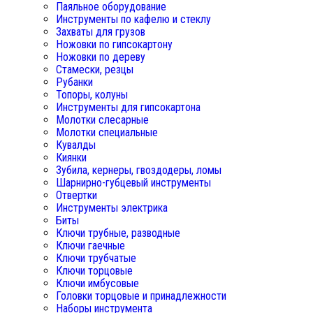
Паяльное оборудование
Инструменты по кафелю и стеклу
Захваты для грузов
Ножовки по гипсокартону
Ножовки по дереву
Стамески, резцы
Рубанки
Топоры, колуны
Инструменты для гипсокартона
Молотки слесарные
Молотки специальные
Кувалды
Киянки
Зубила, кернеры, гвоздодеры, ломы
Шарнирно-губцевый инструменты
Отвертки
Инструменты электрика
Биты
Ключи трубные, разводные
Ключи гаечные
Ключи трубчатые
Ключи торцовые
Ключи имбусовые
Головки торцовые и принадлежности
Наборы инструмента