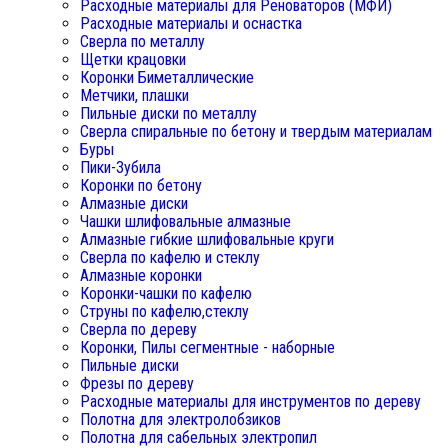
Расходные материалы для Реноваторов (МФИ)
Расходные материалы и оснастка
Сверла по металлу
Щетки крацовки
Коронки Биметаллические
Метчики, плашки
Пильные диски по металлу
Сверла спиральные по бетону и твердым материалам
Буры
Пики-Зубила
Коронки по бетону
Алмазные диски
Чашки шлифовальные алмазные
Алмазные гибкие шлифовальные круги
Сверла по кафелю и стеклу
Алмазные коронки
Коронки-чашки по кафелю
Струны по кафелю,стеклу
Сверла по дереву
Коронки, Пилы сегментные - наборные
Пильные диски
Фрезы по дереву
Расходные материалы для инструментов по дереву
Полотна для электролобзиков
Полотна для сабельных электропил