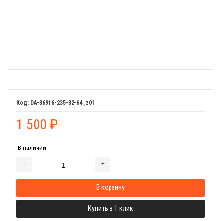
DA-36916-235-32-64_z01
1 500
₽
В наличии
-
+
Добавляется...
Добавлен
В корзину
Купить в 1 клик