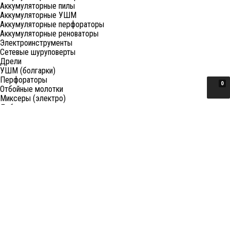
Аккумуляторные пилы
Аккумуляторные УШМ
Аккумуляторные перфораторы
Аккумуляторные реноваторы
Электроинструменты
Сетевые шуруповерты
Дрели
УШМ (болгарки)
Перфораторы
0
Отбойные молотки
Миксеры (электро)
Лобзики
Пилы циркулярные
Пилы торцовочные
Пилы сабельные
Пилы цепные
Фены
Электрорубанки
Шлифовальные машины
Степлеры и ножницы
Краскопульты электрические
Граверы
Штроборезы
Гайковерты (электро)
Реноваторы