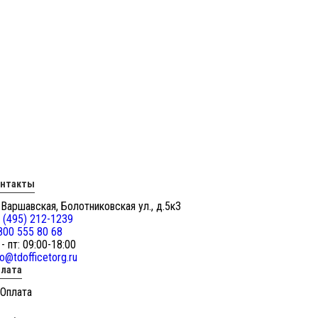
онтакты
 Варшавская, Болотниковская ул., д.5к3
 (495) 212-1239
800 555 80 68
 - пт: 09:00-18:00
fo@tdofficetorg.ru
лата