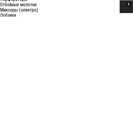
Отбойные молотки
0
Миксеры (электро)
Лобзики
Пилы циркулярные
Пилы торцовочные
Пилы сабельные
Пилы цепные
Фены
Электрорубанки
Шлифовальные машины
Степлеры и ножницы
Краскопульты электрические
Граверы
Штроборезы
Гайковерты (электро)
Реноваторы
Фрезеры
Принадлежности к электроинструменту
Станки
Станки распиловочные (циркулярные)
Ленточные пилы
Отрезные (монтажные) пилы
Лобзиковые станки
Станки сверлильные
Токарные станки