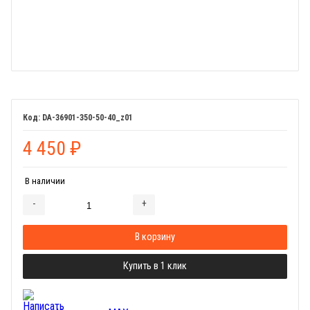
DA-36901-350-50-40_z01
4 450
₽
В наличии
-
+
Добавляется...
Добавлен
В корзину
Купить в 1 клик