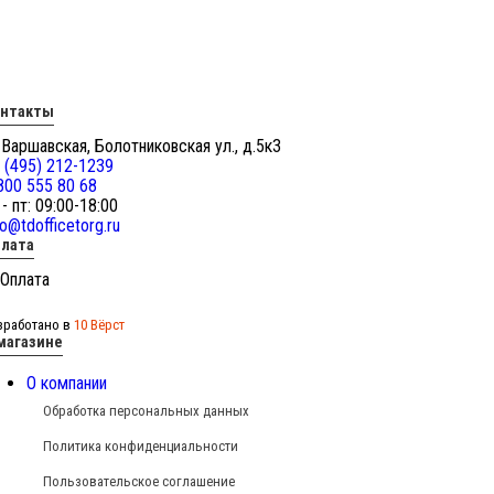
онтакты
 Варшавская, Болотниковская ул., д.5к3
 (495) 212-1239
800 555 80 68
 - пт: 09:00-18:00
fo@tdofficetorg.ru
лата
зработано в
10 Вёрст
магазине
О компании
Обработка персональных данных
Политика конфиденциальности
Пользовательское соглашение