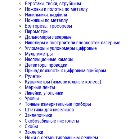
Верстаки, тиски, струбцины
Ножовки и полотна по металлу
Напильники, надфили
Ножницы по металлу
Болторезы, тросорезы
Пирометры
Дальномеры лазерные
Нивелиры и построители плоскостей лазерные
Угломеры и уклономеры цифровые
Мультиметры
Инспекционные камеры
Детекторы проводки
Принадлежности к цифровым приборам
Рулетки
Курвиметры (измерительные колеса)
Мерные ленты
Линейки, угольники
Уровни
Точные измерительные приборы
Штативы для нивелиров
Заклепочники
Скобозабивные пистолеты
Скобы
Заклепки
Ножи с сегментированным лезвием