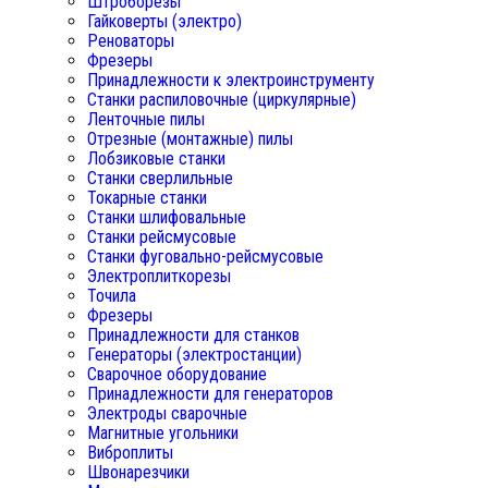
Штроборезы
Гайковерты (электро)
Реноваторы
Фрезеры
Принадлежности к электроинструменту
Станки распиловочные (циркулярные)
Ленточные пилы
Отрезные (монтажные) пилы
Лобзиковые станки
Станки сверлильные
Токарные станки
Станки шлифовальные
Станки рейсмусовые
Станки фуговально-рейсмусовые
Электроплиткорезы
Точила
Фрезеры
Принадлежности для станков
Генераторы (электростанции)
Сварочное оборудование
Принадлежности для генераторов
Электроды сварочные
Магнитные угольники
Виброплиты
Швонарезчики