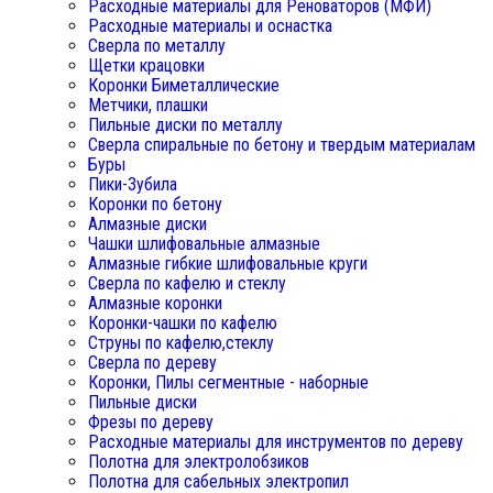
Расходные материалы для Реноваторов (МФИ)
Расходные материалы и оснастка
Сверла по металлу
Щетки крацовки
Коронки Биметаллические
Метчики, плашки
Пильные диски по металлу
Сверла спиральные по бетону и твердым материалам
Буры
Пики-Зубила
Коронки по бетону
Алмазные диски
Чашки шлифовальные алмазные
Алмазные гибкие шлифовальные круги
Сверла по кафелю и стеклу
Алмазные коронки
Коронки-чашки по кафелю
Струны по кафелю,стеклу
Сверла по дереву
Коронки, Пилы сегментные - наборные
Пильные диски
Фрезы по дереву
Расходные материалы для инструментов по дереву
Полотна для электролобзиков
Полотна для сабельных электропил