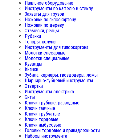
Паяльное оборудование
Инструменты по кафелю и стеклу
Захваты для грузов
Ножовки по гипсокартону
Ножовки по дереву
Стамески, резцы
Рубанки
Топоры, колуны
Инструменты для гипсокартона
Молотки слесарные
Молотки специальные
Кувалды
Киянки
Зубила, кернеры, гвоздодеры, ломы
Шарнирно-губцевый инструменты
Отвертки
Инструменты электрика
Биты
Ключи трубные, разводные
Ключи гаечные
Ключи трубчатые
Ключи торцовые
Ключи имбусовые
Головки торцовые и принадлежности
Наборы инструмента