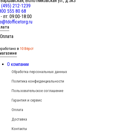
 Варшавская, Болотниковская ул., д.5к3
 (495) 212-1239
800 555 80 68
 - пт: 09:00-18:00
fo@tdofficetorg.ru
лата
зработано в
10 Вёрст
магазине
О компании
Обработка персональных данных
Политика конфиденциальности
Пользовательское соглашение
Гарантия и сервис
Оплата
Доставка
Контакты