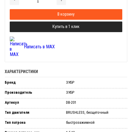
Добавляется...
Добавлен
В корзину
Купить в 1 клик
Написать в MAX
ХАРАКТЕРИСТИКИ
Бренд
ЗУБР
Производитель
ЗУБР
Артикул
DB-201
Тип двигателя
BRUSHLESS, бесщеточный
Тип патрона
бы­стро­за­жим­ной