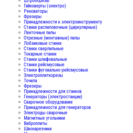
Штроборезы
Гайковерты (электро)
Реноваторы
Фрезеры
Принадлежности к электроинструменту
Станки распиловочные (циркулярные)
Ленточные пилы
Отрезные (монтажные) пилы
Лобзиковые станки
Станки сверлильные
Токарные станки
Станки шлифовальные
Станки рейсмусовые
Станки фуговально-рейсмусовые
Электроплиткорезы
Точила
Фрезеры
Принадлежности для станков
Генераторы (электростанции)
Сварочное оборудование
Принадлежности для генераторов
Электроды сварочные
Магнитные угольники
Виброплиты
Швонарезчики