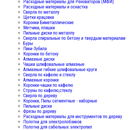
Расходные материалы для Реноваторов (МФИ)
Расходные материалы и оснастка
Сверла по металлу
Щетки крацовки
Коронки Биметаллические
Метчики, плашки
Пильные диски по металлу
Сверла спиральные по бетону и твердым материалам
Буры
Пики-Зубила
Коронки по бетону
Алмазные диски
Чашки шлифовальные алмазные
Алмазные гибкие шлифовальные круги
Сверла по кафелю и стеклу
Алмазные коронки
Коронки-чашки по кафелю
Струны по кафелю,стеклу
Сверла по дереву
Коронки, Пилы сегментные - наборные
Пильные диски
Фрезы по дереву
Расходные материалы для инструментов по дереву
Полотна для электролобзиков
Полотна для сабельных электропил