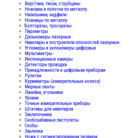
Верстаки, тиски, струбцины
Ножовки и полотна по металлу
Напильники, надфили
Ножницы по металлу
Болторезы, тросорезы
Пирометры
Дальномеры лазерные
Нивелиры и построители плоскостей лазерные
Угломеры и уклономеры цифровые
Мультиметры
Инспекционные камеры
Детекторы проводки
Принадлежности к цифровым приборам
Рулетки
Курвиметры (измерительные колеса)
Мерные ленты
Линейки, угольники
Уровни
Точные измерительные приборы
Штативы для нивелиров
Заклепочники
Скобозабивные пистолеты
Скобы
Заклепки
Ножи с сегментированным лезвием