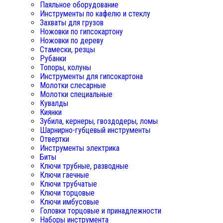
Паяльное оборудование
Инструменты по кафелю и стеклу
Захваты для грузов
Ножовки по гипсокартону
Ножовки по дереву
Стамески, резцы
Рубанки
Топоры, колуны
Инструменты для гипсокартона
Молотки слесарные
Молотки специальные
Кувалды
Киянки
Зубила, кернеры, гвоздодеры, ломы
Шарнирно-губцевый инструменты
Отвертки
Инструменты электрика
Биты
Ключи трубные, разводные
Ключи гаечные
Ключи трубчатые
Ключи торцовые
Ключи имбусовые
Головки торцовые и принадлежности
Наборы инструмента