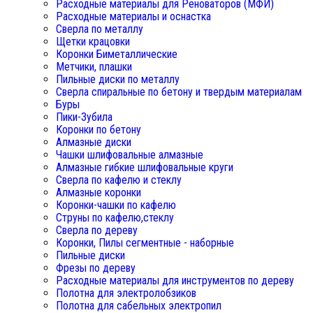
Расходные материалы для Реноваторов (МФИ)
Расходные материалы и оснастка
Сверла по металлу
Щетки крацовки
Коронки Биметаллические
Метчики, плашки
Пильные диски по металлу
Сверла спиральные по бетону и твердым материалам
Буры
Пики-Зубила
Коронки по бетону
Алмазные диски
Чашки шлифовальные алмазные
Алмазные гибкие шлифовальные круги
Сверла по кафелю и стеклу
Алмазные коронки
Коронки-чашки по кафелю
Струны по кафелю,стеклу
Сверла по дереву
Коронки, Пилы сегментные - наборные
Пильные диски
Фрезы по дереву
Расходные материалы для инструментов по дереву
Полотна для электролобзиков
Полотна для сабельных электропил