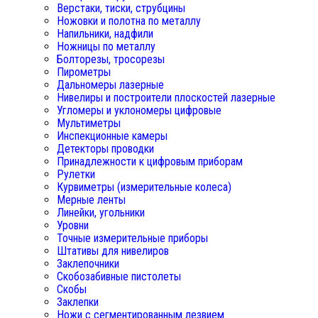
Верстаки, тиски, струбцины
Ножовки и полотна по металлу
Напильники, надфили
Ножницы по металлу
Болторезы, тросорезы
Пирометры
Дальномеры лазерные
Нивелиры и построители плоскостей лазерные
Угломеры и уклономеры цифровые
Мультиметры
Инспекционные камеры
Детекторы проводки
Принадлежности к цифровым приборам
Рулетки
Курвиметры (измерительные колеса)
Мерные ленты
Линейки, угольники
Уровни
Точные измерительные приборы
Штативы для нивелиров
Заклепочники
Скобозабивные пистолеты
Скобы
Заклепки
Ножи с сегментированным лезвием