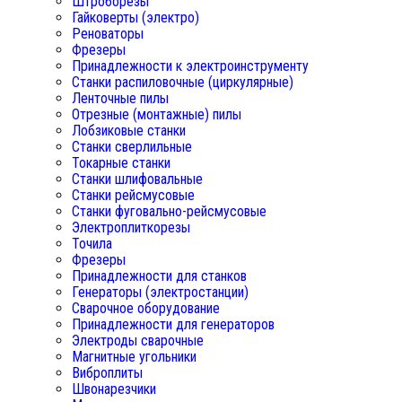
Штроборезы
Гайковерты (электро)
Реноваторы
Фрезеры
Принадлежности к электроинструменту
Станки распиловочные (циркулярные)
Ленточные пилы
Отрезные (монтажные) пилы
Лобзиковые станки
Станки сверлильные
Токарные станки
Станки шлифовальные
Станки рейсмусовые
Станки фуговально-рейсмусовые
Электроплиткорезы
Точила
Фрезеры
Принадлежности для станков
Генераторы (электростанции)
Сварочное оборудование
Принадлежности для генераторов
Электроды сварочные
Магнитные угольники
Виброплиты
Швонарезчики