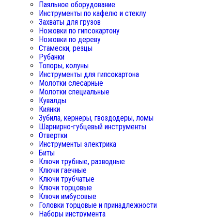
Паяльное оборудование
Инструменты по кафелю и стеклу
Захваты для грузов
Ножовки по гипсокартону
Ножовки по дереву
Стамески, резцы
Рубанки
Топоры, колуны
Инструменты для гипсокартона
Молотки слесарные
Молотки специальные
Кувалды
Киянки
Зубила, кернеры, гвоздодеры, ломы
Шарнирно-губцевый инструменты
Отвертки
Инструменты электрика
Биты
Ключи трубные, разводные
Ключи гаечные
Ключи трубчатые
Ключи торцовые
Ключи имбусовые
Головки торцовые и принадлежности
Наборы инструмента