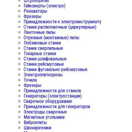
Штроборезы
Гайковерты (электро)
Реноваторы
Фрезеры
Принадлежности к электроинструменту
Станки распиловочные (циркулярные)
Ленточные пилы
Отрезные (монтажные) пилы
Лобзиковые станки
Станки сверлильные
Токарные станки
Станки шлифовальные
Станки рейсмусовые
Станки фуговально-рейсмусовые
Электроплиткорезы
Точила
Фрезеры
Принадлежности для станков
Генераторы (электростанции)
Сварочное оборудование
Принадлежности для генераторов
Электроды сварочные
Магнитные угольники
Виброплиты
Швонарезчики