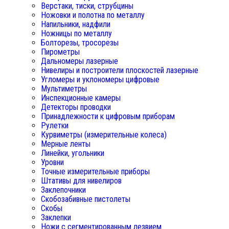
Верстаки, тиски, струбцины
Ножовки и полотна по металлу
Напильники, надфили
Ножницы по металлу
Болторезы, тросорезы
Пирометры
Дальномеры лазерные
Нивелиры и построители плоскостей лазерные
Угломеры и уклономеры цифровые
Мультиметры
Инспекционные камеры
Детекторы проводки
Принадлежности к цифровым приборам
Рулетки
Курвиметры (измерительные колеса)
Мерные ленты
Линейки, угольники
Уровни
Точные измерительные приборы
Штативы для нивелиров
Заклепочники
Скобозабивные пистолеты
Скобы
Заклепки
Ножи с сегментированным лезвием