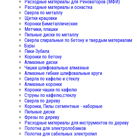
Расходные материалы для Реноваторов (МФИ)
Расходные материалы и оснастка
Сверла по металлу
Щетки крацовки
Коронки Биметаллические
Метчики, плашки
Пильные диски по металлу
Сверла спиральные по бетону и твердым материалам
Буры
Пики-Зубила
Коронки по бетону
Алмазные диски
Чашки шлифовальные алмазные
Алмазные гибкие шлифовальные круги
Сверла по кафелю и стеклу
Алмазные коронки
Коронки-чашки по кафелю
Струны по кафелю,стеклу
Сверла по дереву
Коронки, Пилы сегментные - наборные
Пильные диски
Фрезы по дереву
Расходные материалы для инструментов по дереву
Полотна для электролобзиков
Полотна для сабельных электропил