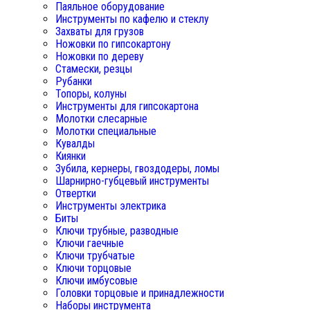
Паяльное оборудование
Инструменты по кафелю и стеклу
Захваты для грузов
Ножовки по гипсокартону
Ножовки по дереву
Стамески, резцы
Рубанки
Топоры, колуны
Инструменты для гипсокартона
Молотки слесарные
Молотки специальные
Кувалды
Киянки
Зубила, кернеры, гвоздодеры, ломы
Шарнирно-губцевый инструменты
Отвертки
Инструменты электрика
Биты
Ключи трубные, разводные
Ключи гаечные
Ключи трубчатые
Ключи торцовые
Ключи имбусовые
Головки торцовые и принадлежности
Наборы инструмента