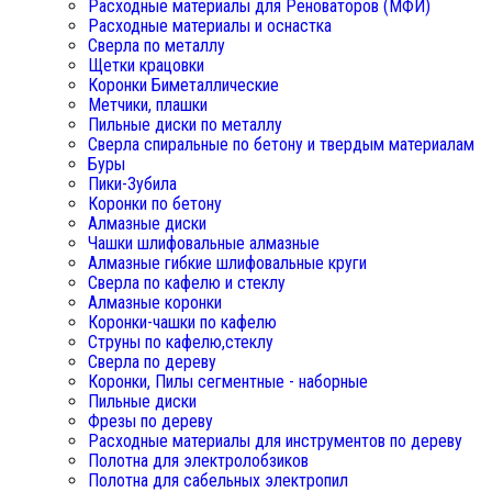
Расходные материалы для Реноваторов (МФИ)
Расходные материалы и оснастка
Сверла по металлу
Щетки крацовки
Коронки Биметаллические
Метчики, плашки
Пильные диски по металлу
Сверла спиральные по бетону и твердым материалам
Буры
Пики-Зубила
Коронки по бетону
Алмазные диски
Чашки шлифовальные алмазные
Алмазные гибкие шлифовальные круги
Сверла по кафелю и стеклу
Алмазные коронки
Коронки-чашки по кафелю
Струны по кафелю,стеклу
Сверла по дереву
Коронки, Пилы сегментные - наборные
Пильные диски
Фрезы по дереву
Расходные материалы для инструментов по дереву
Полотна для электролобзиков
Полотна для сабельных электропил