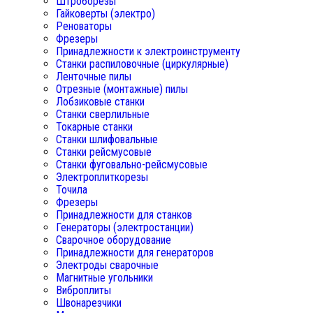
Штроборезы
Гайковерты (электро)
Реноваторы
Фрезеры
Принадлежности к электроинструменту
Станки распиловочные (циркулярные)
Ленточные пилы
Отрезные (монтажные) пилы
Лобзиковые станки
Станки сверлильные
Токарные станки
Станки шлифовальные
Станки рейсмусовые
Станки фуговально-рейсмусовые
Электроплиткорезы
Точила
Фрезеры
Принадлежности для станков
Генераторы (электростанции)
Сварочное оборудование
Принадлежности для генераторов
Электроды сварочные
Магнитные угольники
Виброплиты
Швонарезчики