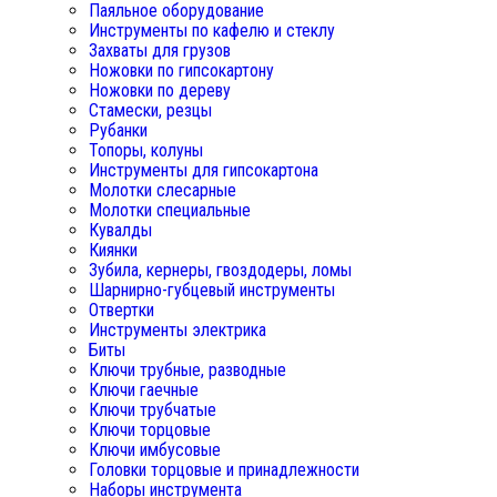
Паяльное оборудование
Инструменты по кафелю и стеклу
Захваты для грузов
Ножовки по гипсокартону
Ножовки по дереву
Стамески, резцы
Рубанки
Топоры, колуны
Инструменты для гипсокартона
Молотки слесарные
Молотки специальные
Кувалды
Киянки
Зубила, кернеры, гвоздодеры, ломы
Шарнирно-губцевый инструменты
Отвертки
Инструменты электрика
Биты
Ключи трубные, разводные
Ключи гаечные
Ключи трубчатые
Ключи торцовые
Ключи имбусовые
Головки торцовые и принадлежности
Наборы инструмента