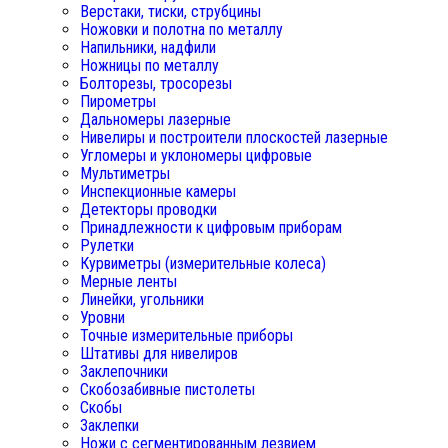
Верстаки, тиски, струбцины
Ножовки и полотна по металлу
Напильники, надфили
Ножницы по металлу
Болторезы, тросорезы
Пирометры
Дальномеры лазерные
Нивелиры и построители плоскостей лазерные
Угломеры и уклономеры цифровые
Мультиметры
Инспекционные камеры
Детекторы проводки
Принадлежности к цифровым приборам
Рулетки
Курвиметры (измерительные колеса)
Мерные ленты
Линейки, угольники
Уровни
Точные измерительные приборы
Штативы для нивелиров
Заклепочники
Скобозабивные пистолеты
Скобы
Заклепки
Ножи с сегментированным лезвием