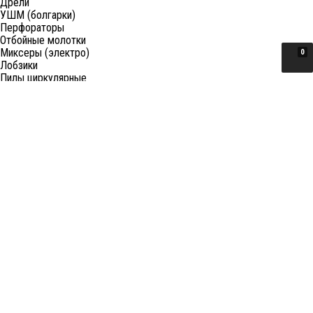
Дрели
УШМ (болгарки)
Перфораторы
Отбойные молотки
Миксеры (электро)
0
Лобзики
Пилы циркулярные
Пилы торцовочные
Пилы сабельные
Пилы цепные
Фены
Электрорубанки
Шлифовальные машины
Степлеры и ножницы
Краскопульты электрические
Граверы
Штроборезы
Гайковерты (электро)
Реноваторы
Фрезеры
Принадлежности к электроинструменту
Станки
Станки распиловочные (циркулярные)
Ленточные пилы
Отрезные (монтажные) пилы