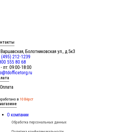
онтакты
 Варшавская, Болотниковская ул., д.5к3
 (495) 212-1239
800 555 80 68
 - пт: 09:00-18:00
fo@tdofficetorg.ru
лата
зработано в
10 Вёрст
магазине
О компании
Обработка персональных данных
Политика конфиденциальности