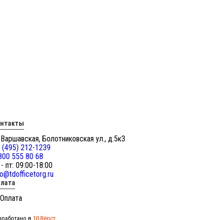
онтакты
 Варшавская, Болотниковская ул., д.5к3
 (495) 212-1239
800 555 80 68
 - пт: 09:00-18:00
fo@tdofficetorg.ru
лата
зработано в
10 Вёрст