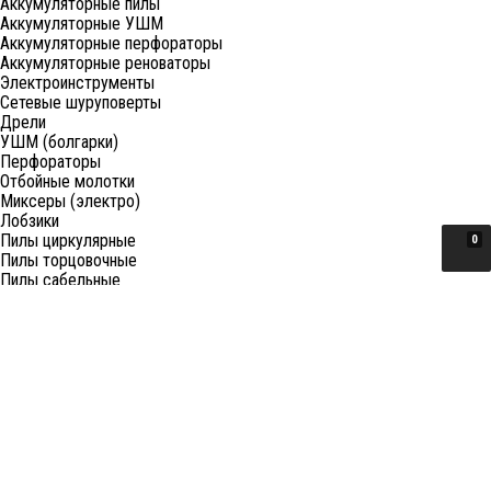
Аккумуляторные пилы
Аккумуляторные УШМ
Аккумуляторные перфораторы
Аккумуляторные реноваторы
Электроинструменты
Сетевые шуруповерты
Дрели
УШМ (болгарки)
Перфораторы
Отбойные молотки
Миксеры (электро)
Лобзики
Пилы циркулярные
0
Пилы торцовочные
Пилы сабельные
Пилы цепные
Фены
Электрорубанки
Шлифовальные машины
Степлеры и ножницы
Краскопульты электрические
Граверы
Штроборезы
Гайковерты (электро)
Реноваторы