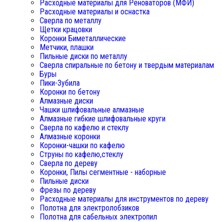
Расходные материалы для Реноваторов (МФИ)
Расходные материалы и оснастка
Сверла по металлу
Щетки крацовки
Коронки Биметаллические
Метчики, плашки
Пильные диски по металлу
Сверла спиральные по бетону и твердым материалам
Буры
Пики-Зубила
Коронки по бетону
Алмазные диски
Чашки шлифовальные алмазные
Алмазные гибкие шлифовальные круги
Сверла по кафелю и стеклу
Алмазные коронки
Коронки-чашки по кафелю
Струны по кафелю,стеклу
Сверла по дереву
Коронки, Пилы сегментные - наборные
Пильные диски
Фрезы по дереву
Расходные материалы для инструментов по дереву
Полотна для электролобзиков
Полотна для сабельных электропил