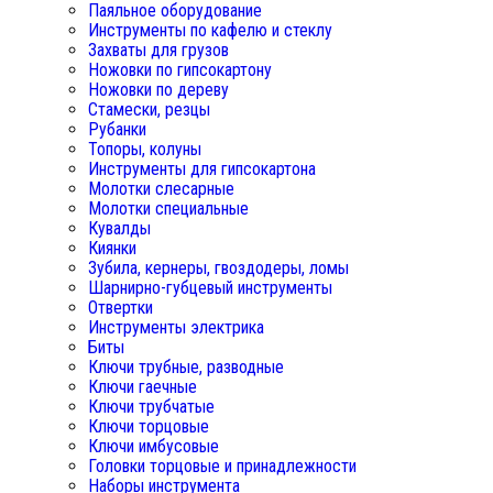
Паяльное оборудование
Инструменты по кафелю и стеклу
Захваты для грузов
Ножовки по гипсокартону
Ножовки по дереву
Стамески, резцы
Рубанки
Топоры, колуны
Инструменты для гипсокартона
Молотки слесарные
Молотки специальные
Кувалды
Киянки
Зубила, кернеры, гвоздодеры, ломы
Шарнирно-губцевый инструменты
Отвертки
Инструменты электрика
Биты
Ключи трубные, разводные
Ключи гаечные
Ключи трубчатые
Ключи торцовые
Ключи имбусовые
Головки торцовые и принадлежности
Наборы инструмента