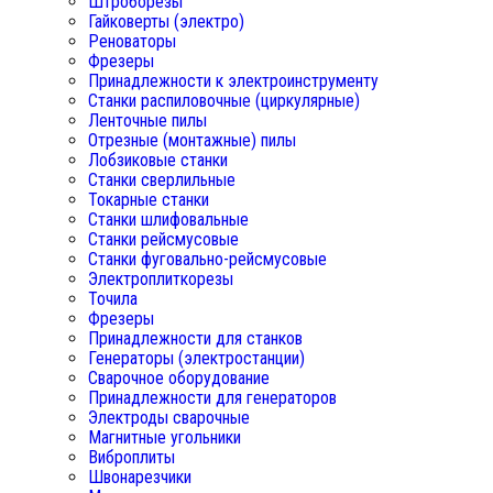
Штроборезы
Гайковерты (электро)
Реноваторы
Фрезеры
Принадлежности к электроинструменту
Станки распиловочные (циркулярные)
Ленточные пилы
Отрезные (монтажные) пилы
Лобзиковые станки
Станки сверлильные
Токарные станки
Станки шлифовальные
Станки рейсмусовые
Станки фуговально-рейсмусовые
Электроплиткорезы
Точила
Фрезеры
Принадлежности для станков
Генераторы (электростанции)
Сварочное оборудование
Принадлежности для генераторов
Электроды сварочные
Магнитные угольники
Виброплиты
Швонарезчики