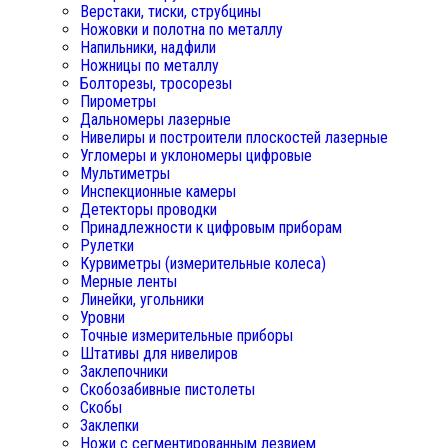
Верстаки, тиски, струбцины
Ножовки и полотна по металлу
Напильники, надфили
Ножницы по металлу
Болторезы, тросорезы
Пирометры
Дальномеры лазерные
Нивелиры и построители плоскостей лазерные
Угломеры и уклономеры цифровые
Мультиметры
Инспекционные камеры
Детекторы проводки
Принадлежности к цифровым приборам
Рулетки
Курвиметры (измерительные колеса)
Мерные ленты
Линейки, угольники
Уровни
Точные измерительные приборы
Штативы для нивелиров
Заклепочники
Скобозабивные пистолеты
Скобы
Заклепки
Ножи с сегментированным лезвием