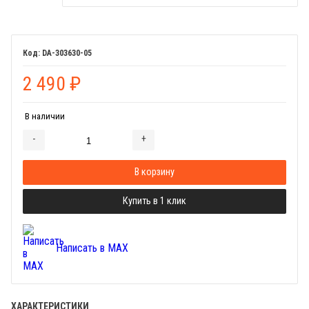
DA-303630-05
2 490
₽
В наличии
-
+
Добавляется...
Добавлен
В корзину
Купить в 1 клик
Написать в MAX
ХАРАКТЕРИСТИКИ