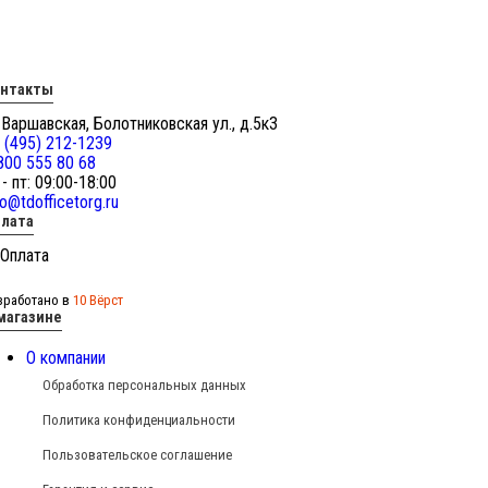
онтакты
 Варшавская, Болотниковская ул., д.5к3
 (495) 212-1239
800 555 80 68
 - пт: 09:00-18:00
fo@tdofficetorg.ru
лата
зработано в
10 Вёрст
магазине
О компании
Обработка персональных данных
Политика конфиденциальности
Пользовательское соглашение