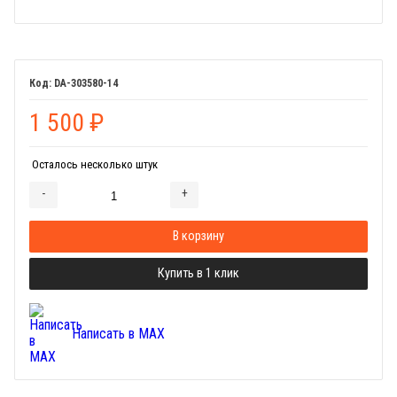
DA-303580-14
1 500
₽
Осталось несколько штук
-
+
Добавляется...
Добавлен
В корзину
Купить в 1 клик
Написать в MAX