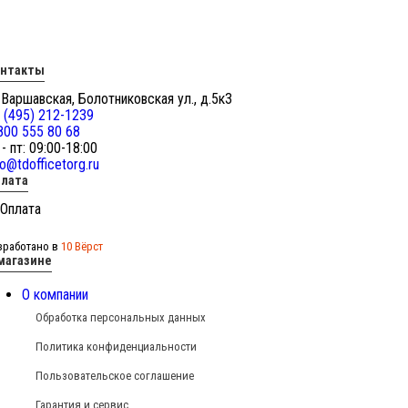
онтакты
 Варшавская, Болотниковская ул., д.5к3
 (495) 212-1239
800 555 80 68
 - пт: 09:00-18:00
fo@tdofficetorg.ru
лата
зработано в
10 Вёрст
магазине
О компании
Обработка персональных данных
Политика конфиденциальности
Пользовательское соглашение
Гарантия и сервис