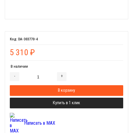
DA-303770-4
5 310
₽
В наличии
-
+
Добавляется...
Добавлен
В корзину
Купить в 1 клик
Написать в MAX