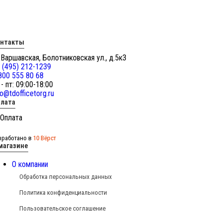
онтакты
 Варшавская, Болотниковская ул., д.5к3
 (495) 212-1239
800 555 80 68
 - пт: 09:00-18:00
fo@tdofficetorg.ru
лата
зработано в
10 Вёрст
магазине
О компании
Обработка персональных данных
Политика конфиденциальности
Пользовательское соглашение